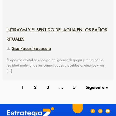
INTIRAYMI Y EL SENTIDO DEL AGUA EN LOS BAÑOS
RITUALES
Sisa Pacari Bacacela
El aparato estatal se encargó de ignorar, despojar y marginar la
realidad material de las comunidades y pueblos originarios vivos
[…]
1
2
3
…
5
Siguiente »