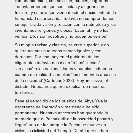
llamándola mitos, cosmovisión, rituales, sagrados.
Todavía creemos que sus fiestas y alegrías son
folclore, y su arte que viene desde el nacimiento de la
humanidad es artesanía. Todavía no comprendemos
su equilibrada visión y relación con la naturaleza y les
inventamos religiones y dioses. Están ahí y no los
vemos. Ellos son nosotros y no podemos vernos”.
Su miopía racista y clasista, se cree superior, y no
quiere aceptar que todos somos iguales y con
derechos. Por eso, hoy en el gobierno de las
oligarquías todavía nos dicen “tribus” “etnias”
“arcaicos” a las nacionalidades y pueblos indígenas
cuando en realidad son ellos “los elementos arcaicos
de la sociedad”(Cartuchi, 2023). Hoy, inclusive, el
dictador Noboa nos quiere expulsar de nuestros
territorios.
Pese al genocidio de los pueblos del Abya Yala la
esperanza de liberación y resistencia ha sido
permanente. Nuestrxs ancestrxs han guardado la
memoria que el Pachakutik de la oscuridad pasará y
llegará uno de luz porque la Pacha se mueve en
ciclos, la ciclicidad del Tiempo. De ahí que se han