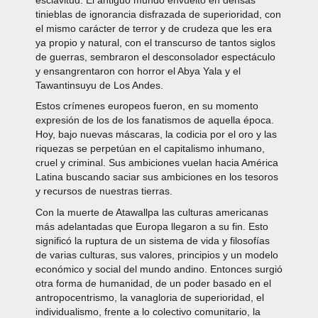
esclavitud. El antiguo mundo envuelto en densas
tinieblas de ignorancia disfrazada de superioridad, con
el mismo carácter de terror y de crudeza que les era
ya propio y natural, con el transcurso de tantos siglos
de guerras, sembraron el desconsolador espectáculo
y ensangrentaron con horror el Abya Yala y el
Tawantinsuyu de Los Andes.
Estos crímenes europeos fueron, en su momento
expresión de los de los fanatismos de aquella época.
Hoy, bajo nuevas máscaras, la codicia por el oro y las
riquezas se perpetúan en el capitalismo inhumano,
cruel y criminal. Sus ambiciones vuelan hacia América
Latina buscando saciar sus ambiciones en los tesoros
y recursos de nuestras tierras.
Con la muerte de Atawallpa las culturas americanas
más adelantadas que Europa llegaron a su fin. Esto
significó la ruptura de un sistema de vida y filosofías
de varias culturas, sus valores, principios y un modelo
económico y social del mundo andino. Entonces surgió
otra forma de humanidad, de un poder basado en el
antropocentrismo, la vanagloria de superioridad, el
individualismo, frente a lo colectivo comunitario, la