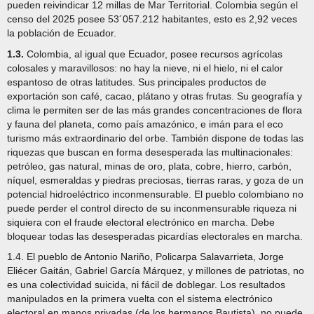
pueden reivindicar 12 millas de Mar Territorial. Colombia según el
censo del 2025 posee 53´057.212 habitantes, esto es 2,92 veces
la población de Ecuador.
1.3.
Colombia, al igual que Ecuador, posee recursos agrícolas
colosales y maravillosos: no hay la nieve, ni el hielo, ni el calor
espantoso de otras latitudes. Sus principales productos de
exportación son café, cacao, plátano y otras frutas. Su geografía y
clima le permiten ser de las más grandes concentraciones de flora
y fauna del planeta, como país amazónico, e imán para el eco
turismo más extraordinario del orbe. También dispone de todas las
riquezas que buscan en forma desesperada las multinacionales:
petróleo, gas natural, minas de oro, plata, cobre, hierro, carbón,
níquel, esmeraldas y piedras preciosas, tierras raras, y goza de un
potencial hidroeléctrico inconmensurable. El pueblo colombiano no
puede perder el control directo de su inconmensurable riqueza ni
siquiera con el fraude electoral electrónico en marcha. Debe
bloquear todas las desesperadas picardías electorales en marcha.
1.4. El pueblo de Antonio Nariño, Policarpa Salavarrieta, Jorge
Eliécer Gaitán, Gabriel García Márquez, y millones de patriotas, no
es una colectividad suicida, ni fácil de doblegar. Los resultados
manipulados en la primera vuelta con el sistema electrónico
electoral en manos privadas (de los hermanos Bautista), no puede