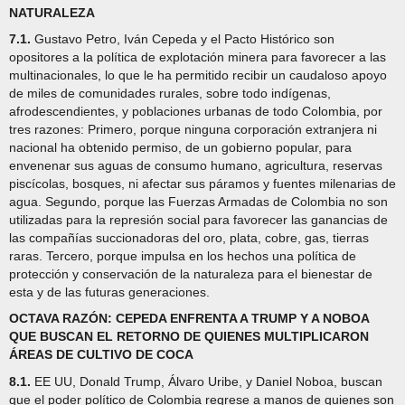
NATURALEZA
7.1.
Gustavo Petro, Iván Cepeda y el Pacto Histórico son
opositores a la política de explotación minera para favorecer a las
multinacionales, lo que le ha permitido recibir un caudaloso apoyo
de miles de comunidades rurales, sobre todo indígenas,
afrodescendientes, y poblaciones urbanas de todo Colombia, por
tres razones: Primero, porque ninguna corporación extranjera ni
nacional ha obtenido permiso, de un gobierno popular, para
envenenar sus aguas de consumo humano, agricultura, reservas
piscícolas, bosques, ni afectar sus páramos y fuentes milenarias de
agua. Segundo, porque las Fuerzas Armadas de Colombia no son
utilizadas para la represión social para favorecer las ganancias de
las compañías succionadoras del oro, plata, cobre, gas, tierras
raras. Tercero, porque impulsa en los hechos una política de
protección y conservación de la naturaleza para el bienestar de
esta y de las futuras generaciones.
OCTAVA RAZÓN: CEPEDA ENFRENTA A TRUMP Y A NOBOA
QUE BUSCAN EL RETORNO DE QUIENES MULTIPLICARON
ÁREAS DE CULTIVO DE COCA
8.1.
EE UU, Donald Trump, Álvaro Uribe, y Daniel Noboa, buscan
que el poder político de Colombia regrese a manos de quienes son