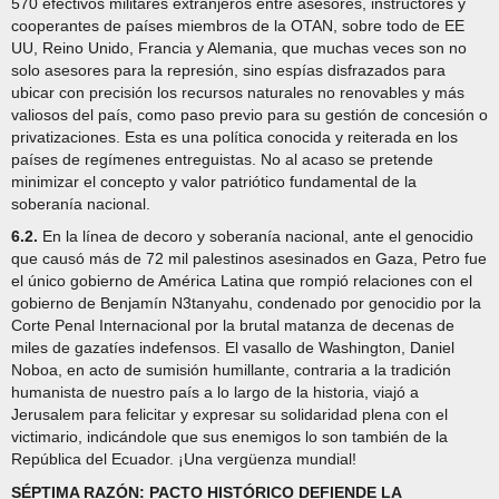
570 efectivos militares extranjeros entre asesores, instructores y
cooperantes de países miembros de la OTAN, sobre todo de EE
UU, Reino Unido, Francia y Alemania, que muchas veces son no
solo asesores para la represión, sino espías disfrazados para
ubicar con precisión los recursos naturales no renovables y más
valiosos del país, como paso previo para su gestión de concesión o
privatizaciones. Esta es una política conocida y reiterada en los
países de regímenes entreguistas. No al acaso se pretende
minimizar el concepto y valor patriótico fundamental de la
soberanía nacional.
6.2.
En la línea de decoro y soberanía nacional, ante el genocidio
que causó más de 72 mil palestinos asesinados en Gaza, Petro fue
el único gobierno de América Latina que rompió relaciones con el
gobierno de Benjamín N3tanyahu, condenado por genocidio por la
Corte Penal Internacional por la brutal matanza de decenas de
miles de gazatíes indefensos. El vasallo de Washington, Daniel
Noboa, en acto de sumisión humillante, contraria a la tradición
humanista de nuestro país a lo largo de la historia, viajó a
Jerusalem para felicitar y expresar su solidaridad plena con el
victimario, indicándole que sus enemigos lo son también de la
República del Ecuador. ¡Una vergüenza mundial!
SÉPTIMA RAZÓN: PACTO HISTÓRICO DEFIENDE LA