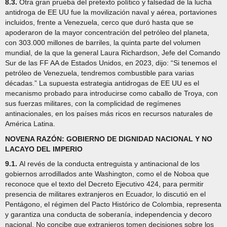
8.3.
Otra gran prueba del pretexto político y falsedad de la lucha
antidroga de EE UU fue la movilización naval y aérea, portaviones
incluidos, frente a Venezuela, cerco que duró hasta que se
apoderaron de la mayor concentración del petróleo del planeta,
con 303.000 millones de barriles, la quinta parte del volumen
mundial, de la que la general Laura Richardson, Jefe del Comando
Sur de las FF AA de Estados Unidos, en 2023, dijo: “Si tenemos el
petróleo de Venezuela, tendremos combustible para varias
décadas.” La supuesta estrategia antidrogas de EE UU es el
mecanismo probado para introducirse como caballo de Troya, con
sus fuerzas militares, con la complicidad de regímenes
antinacionales, en los países más ricos en recursos naturales de
América Latina.
NOVENA RAZÓN: GOBIERNO DE DIGNIDAD NACIONAL Y NO
LACAYO DEL IMPERIO
9.1.
Al revés de la conducta entreguista y antinacional de los
gobiernos arrodillados ante Washington, como el de Noboa que
reconoce que el texto del Decreto Ejecutivo 424, para permitir
presencia de militares extranjeros en Ecuador, lo discutió en el
Pentágono, el régimen del Pacto Histórico de Colombia, representa
y garantiza una conducta de soberanía, independencia y decoro
nacional. No concibe que extranjeros tomen decisiones sobre los