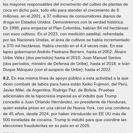
los mayores responsables del incremento del cultivo de plantas de
coca en dicho país; todo ello para atender el crecimiento de 8
millones, en el 2001, a 37 millones de consumidores diarios de
droga en Estados Unidos. Demostremos con la verdad histórica.
En 1998, para empezar el Plan Colombia, habían 84 mil hectáreas
con esos cultivos. En el 2023, con medición satelital, refrendada
por las Naciones Unidas, el área de cultivos se había incrementado
a 370 mil hectáreas. Había crecido en el 4,4 veces más. En ese
lapso gobernaron Andrés Pastrana Borrero, hasta el 2002; Álvaro
Uribe Vélez (dos períodos) hasta el 2010; Juan Manuel Santos
(dos períodos, ministro de Defensa de Uribe), hasta el 2018; e Iván
Duque Márquez (con el auspicio de Uribe), hasta el 2022.
8.2.
En esa misma línea de apoyo público a esta actividad a la que
dicen combatir de labios para fuera están Keiko Fujimori, del Perú,
Javier Milei, de Argentina, Rodrigo Paz, de Bolivia. Pruebas
adicionales de la hipocresía imperial es el indulto que Trump
concedió a Juan Orlando Hernández, ex presidente de Honduras,
quien estaba preso en una cárcel de Nueva York, con una condena
de 45 años, desde 2024, por haber introducido en EE UU más de
500 toneladas de cocaína. Trump lo indultó para que coordine las
elecciones fraudulentas en su país en el 2025.