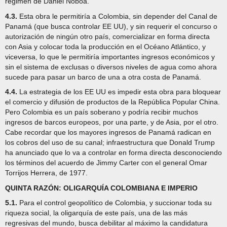
régimen de Daniel Noboa.
4.3.
Esta obra le permitiría a Colombia, sin depender del Canal de
Panamá (que busca controlar EE UU), y sin requerir el concurso o
autorización de ningún otro país, comercializar en forma directa
con Asia y colocar toda la producción en el Océano Atlántico, y
viceversa, lo que le permitiría importantes ingresos económicos y
sin el sistema de exclusas o diversos niveles de agua como ahora
sucede para pasar un barco de una a otra costa de Panamá.
4.4.
La estrategia de los EE UU es impedir esta obra para bloquear
el comercio y difusión de productos de la República Popular China.
Pero Colombia es un país soberano y podría recibir muchos
ingresos de barcos europeos, por una parte, y de Asia, por el otro.
Cabe recordar que los mayores ingresos de Panamá radican en
los cobros del uso de su canal; infraestructura que Donald Trump
ha anunciado que lo va a controlar en forma directa desconociendo
los términos del acuerdo de Jimmy Carter con el general Omar
Torrijos Herrera, de 1977.
QUINTA RAZÓN: OLIGARQUÍA COLOMBIANA E IMPERIO
5.1.
Para el control geopolítico de Colombia, y succionar toda su
riqueza social, la oligarquía de este país, una de las más
regresivas del mundo, busca debilitar al máximo la candidatura