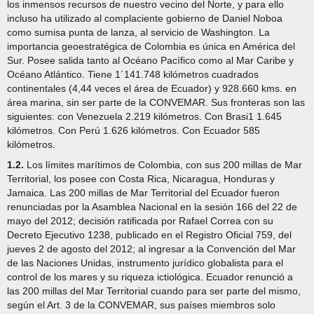
los inmensos recursos de nuestro vecino del Norte, y para ello
incluso ha utilizado al complaciente gobierno de Daniel Noboa
como sumisa punta de lanza, al servicio de Washington. La
importancia geoestratégica de Colombia es única en América del
Sur. Posee salida tanto al Océano Pacífico como al Mar Caribe y
Océano Atlántico. Tiene 1´141.748 kilómetros cuadrados
continentales (4,44 veces el área de Ecuador) y 928.660 kms. en
área marina, sin ser parte de la CONVEMAR. Sus fronteras son las
siguientes: con Venezuela 2.219 kilómetros. Con Brasi1 1.645
kilómetros. Con Perú 1.626 kilómetros. Con Ecuador 585
kilómetros.
1.2.
Los límites marítimos de Colombia, con sus 200 millas de Mar
Territorial, los posee con Costa Rica, Nicaragua, Honduras y
Jamaica. Las 200 millas de Mar Territorial del Ecuador fueron
renunciadas por la Asamblea Nacional en la sesión 166 del 22 de
mayo del 2012; decisión ratificada por Rafael Correa con su
Decreto Ejecutivo 1238, publicado en el Registro Oficial 759, del
jueves 2 de agosto del 2012; al ingresar a la Convención del Mar
de las Naciones Unidas, instrumento jurídico globalista para el
control de los mares y su riqueza ictiológica. Ecuador renunció a
las 200 millas del Mar Territorial cuando para ser parte del mismo,
según el Art. 3 de la CONVEMAR, sus países miembros solo