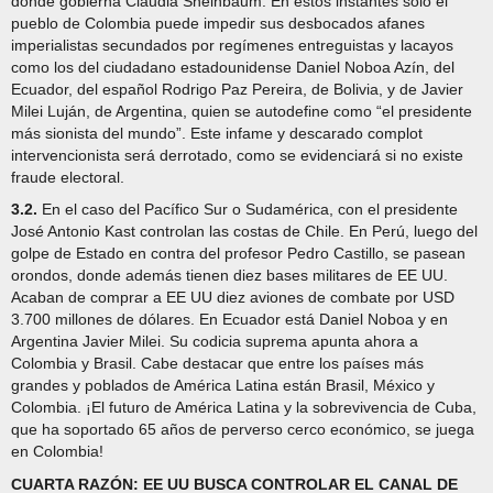
donde gobierna Claudia Sheinbaum. En estos instantes sólo el
pueblo de Colombia puede impedir sus desbocados afanes
imperialistas secundados por regímenes entreguistas y lacayos
como los del ciudadano estadounidense Daniel Noboa Azín, del
Ecuador, del español Rodrigo Paz Pereira, de Bolivia, y de Javier
Milei Luján, de Argentina, quien se autodefine como “el presidente
más sionista del mundo”. Este infame y descarado complot
intervencionista será derrotado, como se evidenciará si no existe
fraude electoral.
3.2.
En el caso del Pacífico Sur o Sudamérica, con el presidente
José Antonio Kast controlan las costas de Chile. En Perú, luego del
golpe de Estado en contra del profesor Pedro Castillo, se pasean
orondos, donde además tienen diez bases militares de EE UU.
Acaban de comprar a EE UU diez aviones de combate por USD
3.700 millones de dólares. En Ecuador está Daniel Noboa y en
Argentina Javier Milei. Su codicia suprema apunta ahora a
Colombia y Brasil. Cabe destacar que entre los países más
grandes y poblados de América Latina están Brasil, México y
Colombia. ¡El futuro de América Latina y la sobrevivencia de Cuba,
que ha soportado 65 años de perverso cerco económico, se juega
en Colombia!
CUARTA RAZÓN: EE UU BUSCA CONTROLAR EL CANAL DE