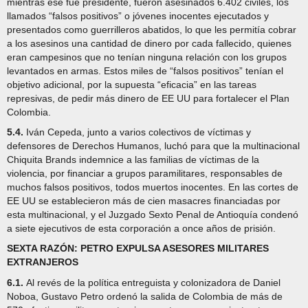
mientras ése fue presidente, fueron asesinados 6.402 civiles, los
llamados “falsos positivos” o jóvenes inocentes ejecutados y
presentados como guerrilleros abatidos, lo que les permitía cobrar
a los asesinos una cantidad de dinero por cada fallecido, quienes
eran campesinos que no tenían ninguna relación con los grupos
levantados en armas. Estos miles de “falsos positivos” tenían el
objetivo adicional, por la supuesta “eficacia” en las tareas
represivas, de pedir más dinero de EE UU para fortalecer el Plan
Colombia.
5.4.
Iván Cepeda, junto a varios colectivos de víctimas y
defensores de Derechos Humanos, luchó para que la multinacional
Chiquita Brands indemnice a las familias de víctimas de la
violencia, por financiar a grupos paramilitares, responsables de
muchos falsos positivos, todos muertos inocentes. En las cortes de
EE UU se establecieron más de cien masacres financiadas por
esta multinacional, y el Juzgado Sexto Penal de Antioquía condenó
a siete ejecutivos de esta corporación a once años de prisión.
SEXTA RAZÓN: PETRO EXPULSA ASESORES MILITARES
EXTRANJEROS
6.1.
Al revés de la política entreguista y colonizadora de Daniel
Noboa, Gustavo Petro ordenó la salida de Colombia de más de