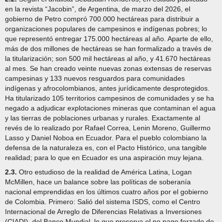
en la revista “Jacobin”, de Argentina, de marzo del 2026, el
gobierno de Petro compró 700.000 hectáreas para distribuir a
organizaciones populares de campesinos e indígenas pobres; lo
que representó entregar 175.000 hectáreas al año. Aparte de ello,
más de dos millones de hectáreas se han formalizado a través de
la titularización; son 500 mil hectáreas al año, y 41.670 hectáreas
al mes. Se han creado veinte nuevas zonas extensas de reservas
campesinas y 133 nuevos resguardos para comunidades
indígenas y afrocolombianos, antes jurídicamente desprotegidos.
Ha titularizado 105 territorios campesinos de comunidades y se ha
negado a adjudicar explotaciones mineras que contaminan el agua
y las tierras de poblaciones urbanas y rurales. Exactamente al
revés de lo realizado por Rafael Correa, Lenin Moreno, Guillermo
Lasso y Daniel Noboa en Ecuador. Para el pueblo colombiano la
defensa de la naturaleza es, con el Pacto Histórico, una tangible
realidad; para lo que en Ecuador es una aspiración muy lejana.
2.3.
Otro estudioso de la realidad de América Latina, Logan
McMillen, hace un balance sobre las políticas de soberanía
nacional emprendidas en los últimos cuatro años por el gobierno
de Colombia. Primero: Salió del sistema ISDS, como el Centro
Internacional de Arreglo de Diferencias Relativas a Inversiones
(CIADI), del Banco Mundial, lo que preserva el no pago forzado de