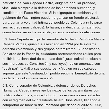
patriótica de Iván Cepeda Castro, dirigente popular probado,
vinculado siempre a la defensa de los derechos humanos, y
candidato del Pacto Histórico. Si la oligarquía colombiana y el
gobierno de Washington pueden organizar un fraude electoral,
para burlar la voluntad íntima del pueblo de Colombia (y llevarse
sus recursos más valiosos), lo harán, sin descartar un atentado,
como tantas veces ha sucedido, incluso pasadas las elecciones.
5.2.
Iván Cepeda es hijo del senador de la Unión Patriótica Manuel
Cepeda Vargas, quien fue asesinado en 1994 por la extrema
derecha colombiana y sus grupos paramilitares. Su opositor es
Abelardo de la Espriella, ciudadano norteamericano (quien para
recibir la nacionalidad de ese país debió jurar lealtad absoluta a
sus intereses, su Constitución y sus leyes), quien amenaza con
“destripar” (textal) a sus opositores. ¿Alguien en sus cabales
supone que este “destripador” podría recibir el beneplácito de una
ciudadanía colombiana sensata?
5.3.
Como senador de Colombia y defensor de los Derechos
Humanos, Cepeda investigó los nexos de los paramilitares con
políticos de su país, sobre todo, por las evidencias encontradas,
con el régimen del ex presidente Álvaro Uribe Vélez, llegando a
comprobar de manera documentada que desde el 2002 al 2008,