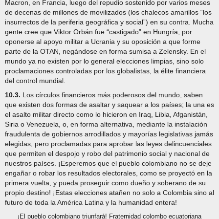
Macron, en Francia, luego del repudio sostenido por varios meses
de decenas de millones de movilizados (los chalecos amarillos “los
insurrectos de la periferia geográfica y social”) en su contra. Mucha
gente cree que Viktor Orbán fue “castigado” en Hungría, por
oponerse al apoyo militar a Ucrania y su oposición a que forme
parte de la OTAN, negándose en forma sumisa a Zelensky. En el
mundo ya no existen por lo general elecciones limpias, sino solo
proclamaciones controladas por los globalistas, la élite financiera
del control mundial.
10.3.
Los círculos financieros más poderosos del mundo, saben
que existen dos formas de asaltar y saquear a los países; la una es
el asalto militar directo como lo hicieron en Iraq, Libia, Afganistán,
Siria o Venezuela, o, en forma alternativa, mediante la instalación
fraudulenta de gobiernos arrodillados y mayorías legislativas jamás
elegidas, pero proclamadas para aprobar las leyes delincuenciales
que permiten el despojo y robo del patrimonio social y nacional de
nuestros países. ¡Esperemos que el pueblo colombiano no se deje
engañar o robar los resultados electorales, como se proyectó en la
primera vuelta, y pueda proseguir como dueño y soberano de su
propio destino! ¡Estas elecciones atañen no solo a Colombia sino al
futuro de toda la América Latina y la humanidad entera!
¡El pueblo colombiano triunfará! Fraternidad colombo ecuatoriana