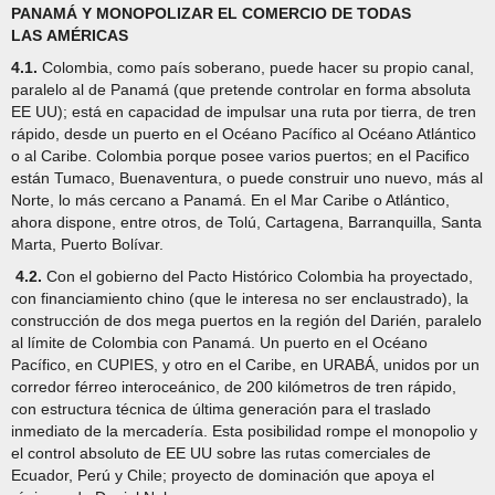
PANAMÁ Y MONOPOLIZAR EL COMERCIO DE TODAS
LAS AMÉRICAS
4.1.
Colombia, como país soberano, puede hacer su propio canal,
paralelo al de Panamá (que pretende controlar en forma absoluta
EE UU); está en capacidad de impulsar una ruta por tierra, de tren
rápido, desde un puerto en el Océano Pacífico al Océano Atlántico
o al Caribe. Colombia porque posee varios puertos; en el Pacifico
están Tumaco, Buenaventura, o puede construir uno nuevo, más al
Norte, lo más cercano a Panamá. En el Mar Caribe o Atlántico,
ahora dispone, entre otros, de Tolú, Cartagena, Barranquilla, Santa
Marta, Puerto Bolívar.
4.2.
Con el gobierno del Pacto Histórico Colombia ha proyectado,
con financiamiento chino (que le interesa no ser enclaustrado), la
construcción de dos mega puertos en la región del Darién, paralelo
al límite de Colombia con Panamá. Un puerto en el Océano
Pacífico, en CUPIES, y otro en el Caribe, en URABÁ, unidos por un
corredor férreo interoceánico, de 200 kilómetros de tren rápido,
con estructura técnica de última generación para el traslado
inmediato de la mercadería. Esta posibilidad rompe el monopolio y
el control absoluto de EE UU sobre las rutas comerciales de
Ecuador, Perú y Chile; proyecto de dominación que apoya el