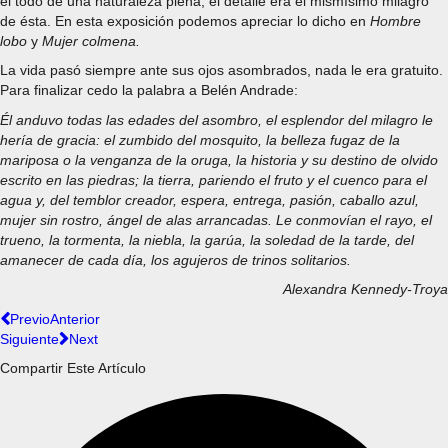
el todo de una naturaleza plena; el detalle era el mismísimo milagro
de ésta. En esta exposición podemos apreciar lo dicho en
Hombre
lobo
y
Mujer colmena.
La vida pasó siempre ante sus ojos asombrados, nada le era gratuito.
Para finalizar cedo la palabra a Belén Andrade:
Él anduvo todas las edades del asombro, el esplendor del milagro le
hería de gracia: el zumbido del mosquito, la belleza fugaz de la
mariposa o la venganza de la oruga, la historia y su destino de olvido
escrito en las piedras; la tierra, pariendo el fruto y el cuenco para el
agua y, del temblor creador, espera, entrega, pasión, caballo azul,
mujer sin rostro, ángel de alas arrancadas. Le conmovían el rayo, el
trueno, la tormenta, la niebla, la garúa, la soledad de la tarde, del
amanecer de cada día, los agujeros de trinos solitarios.
Alexandra Kennedy-Troya
Previo
Anterior
Siguiente
Next
Compartir Este Artículo