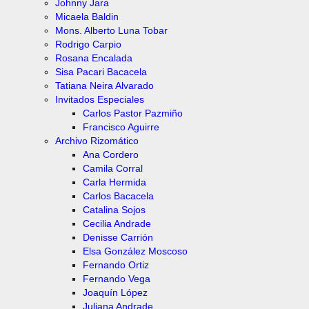
Johnny Jara
Micaela Baldin
Mons. Alberto Luna Tobar
Rodrigo Carpio
Rosana Encalada
Sisa Pacari Bacacela
Tatiana Neira Alvarado
Invitados Especiales
Carlos Pastor Pazmiño
Francisco Aguirre
Archivo Rizomático
Ana Cordero
Camila Corral
Carla Hermida
Carlos Bacacela
Catalina Sojos
Cecilia Andrade
Denisse Carrión
Elsa González Moscoso
Fernando Ortiz
Fernando Vega
Joaquín López
Juliana Andrade