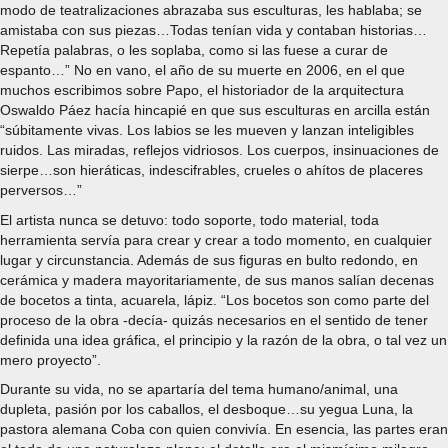
modo de teatralizaciones abrazaba sus esculturas, les hablaba; se
amistaba con sus piezas…Todas tenían vida y contaban historias…
Repetía palabras, o les soplaba, como si las fuese a curar de
espanto…” No en vano, el año de su muerte en 2006, en el que
muchos escribimos sobre Papo, el historiador de la arquitectura
Oswaldo Páez hacía hincapié en que sus esculturas en arcilla están
“súbitamente vivas. Los labios se les mueven y lanzan inteligibles
ruidos. Las miradas, reflejos vidriosos. Los cuerpos, insinuaciones de
sierpe…son hieráticas, indescifrables, crueles o ahítos de placeres
perversos…”
El artista nunca se detuvo: todo soporte, todo material, toda
herramienta servía para crear y crear a todo momento, en cualquier
lugar y circunstancia. Además de sus figuras en bulto redondo, en
cerámica y madera mayoritariamente, de sus manos salían decenas
de bocetos a tinta, acuarela, lápiz. “Los bocetos son como parte del
proceso de la obra -decía- quizás necesarios en el sentido de tener
definida una idea gráfica, el principio y la razón de la obra, o tal vez un
mero proyecto”.
Durante su vida, no se apartaría del tema humano/animal, una
dupleta, pasión por los caballos, el desboque…su yegua Luna, la
pastora alemana Coba con quien convivía. En esencia, las partes eran