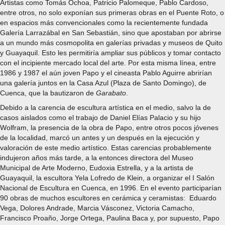
Artistas como Tomás Ochoa, Patricio Palomeque, Pablo Cardoso,
entre otros, no solo exponían sus primeras obras en el Puente Roto, o
en espacios más convencionales como la recientemente fundada
Galería Larrazábal en San Sebastián, sino que apostaban por abrirse
a un mundo más cosmopolita en galerías privadas y museos de Quito
y Guayaquil. Esto les permitiría ampliar sus públicos y tomar contacto
con el incipiente mercado local del arte. Por esta misma línea, entre
1986 y 1987 el aún joven Papo y el cineasta Pablo Aguirre abrirían
una galería juntos en la Casa Azul (Plaza de Santo Domingo), de
Cuenca, que la bautizaron de
Garabato
.
Debido a la carencia de escultura artística en el medio, salvo la de
casos aislados como el trabajo de Daniel Elías Palacio y su hijo
Wolfram, la presencia de la obra de Papo, entre otros pocos jóvenes
de la localidad, marcó un antes y un después en la ejecución y
valoración de este medio artístico. Estas carencias probablemente
indujeron años más tarde, a la entonces directora del Museo
Municipal de Arte Moderno, Eudoxia Estrella, y a la artista de
Guayaquil, la escultora Yela Lofredo de Klein, a organizar el I Salón
Nacional de Escultura en Cuenca, en 1996. En el evento participarían
90 obras de muchos escultores en cerámica y ceramistas: Eduardo
Vega, Dolores Andrade, Marcia Vásconez, Victoria Camacho,
Francisco Proaño, Jorge Ortega, Paulina Baca y, por supuesto, Papo