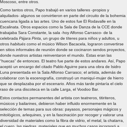
Moscoso, entre otros.
Como tantos otros, Papo trabajó en varios talleres -propios y
alquilados- algunos se convirtieron en parte del circuito de la bohemia
cuencana ligada a las artes. Uno de estos fue El Rodavalle en la
Escalinata. Otros espacios como la Sala de Danza de la CCE donde
trabajaba Sara Constante, la sala -hoy Alfonso Carrasco- de la
celebrada
Pájara Pinta
, un grupo de títeres para niños y adultos, u
otros
habitués
como el músico Wilson Bacacela, lograron convertirse
en sitios informales de reunión donde se cocinaron sendos proyectos,
donde nuestros artistas reinventaron el mundo. Estas eran las
“huecas” de entonces. El teatro fue parte de estos andares. Así, Papo
aceptó un encargo del citado Pablo Aguirre para una obra de Isidro
Luna presentada en la Sala Alfonso Carrasco; el artista, además de
colaborar con la escenografía, construyó un maniquí-mujer de hierro
que se desplazaba por el escenario. Años más tarde pintaría el cielo
raso de una discoteca en la calle Larga, el Voodoo Bar.
Estos contactos permanentes del artista con teatreros, titiriteros,
músicos y bailarines, debieron haber influido enormemente en la
selección de temas para sus obras: payasos, personajes mágicos y
mitológicos, arlequines, y en la fascinación por recoger y valorar una
diversidad de materiales como la fibra de vidrio, el metal, la chatarra,
el cuero, las piedras, materiales que en muchos casos incorporó a