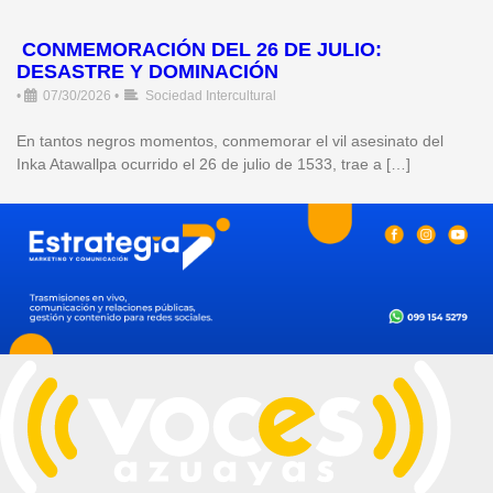
CONMEMORACIÓN DEL 26 DE JULIO:
DESASTRE Y DOMINACIÓN
•
07/30/2026
•
Sociedad Intercultural
En tantos negros momentos, conmemorar el vil asesinato del
Inka Atawallpa ocurrido el 26 de julio de 1533, trae a […]