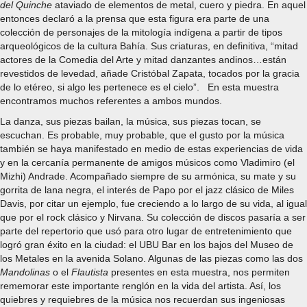
del Quinche
ataviado de elementos de metal, cuero y piedra. En aquel
entonces declaró a la prensa que esta figura era parte de una
colección de personajes de la mitología indígena a partir de tipos
arqueológicos de la cultura Bahía. Sus criaturas, en definitiva, “mitad
actores de la Comedia del Arte y mitad danzantes andinos…están
revestidos de levedad, añade Cristóbal Zapata, tocados por la gracia
de lo etéreo, si algo les pertenece es el cielo”. En esta muestra
encontramos muchos referentes a ambos mundos.
La danza, sus piezas bailan, la música, sus piezas tocan, se
escuchan. Es probable, muy probable, que el gusto por la música
también se haya manifestado en medio de estas experiencias de vida
y en la cercanía permanente de amigos músicos como Vladimiro (el
Mizhi) Andrade. Acompañado siempre de su armónica, su mate y su
gorrita de lana negra, el interés de Papo por el jazz clásico de Miles
Davis, por citar un ejemplo, fue creciendo a lo largo de su vida, al igual
que por el rock clásico y Nirvana. Su colección de discos pasaría a ser
parte del repertorio que usó para otro lugar de entretenimiento que
logró gran éxito en la ciudad: el UBU Bar en los bajos del Museo de
los Metales en la avenida Solano. Algunas de las piezas como las dos
Mandolinas
o el
Flautista
presentes en esta muestra, nos permiten
rememorar este importante renglón en la vida del artista. Así, los
quiebres y requiebres de la música nos recuerdan sus ingeniosas