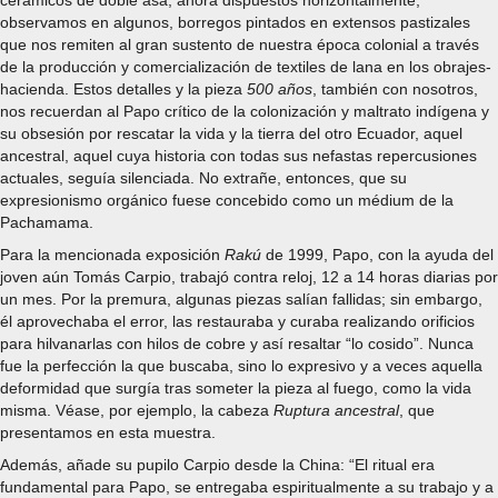
observamos en algunos, borregos pintados en extensos pastizales
que nos remiten al gran sustento de nuestra época colonial a través
de la producción y comercialización de textiles de lana en los obrajes-
hacienda. Estos detalles y la pieza
500 años
, también con nosotros,
nos recuerdan al Papo crítico de la colonización y maltrato indígena y
su obsesión por rescatar la vida y la tierra del otro Ecuador, aquel
ancestral, aquel cuya historia con todas sus nefastas repercusiones
actuales, seguía silenciada. No extrañe, entonces, que su
expresionismo orgánico fuese concebido como un médium de la
Pachamama.
Para la mencionada exposición
Rakú
de 1999, Papo, con la ayuda del
joven aún Tomás Carpio, trabajó contra reloj, 12 a 14 horas diarias por
un mes. Por la premura, algunas piezas salían fallidas; sin embargo,
él aprovechaba el error, las restauraba y curaba realizando orificios
para hilvanarlas con hilos de cobre y así resaltar “lo cosido”. Nunca
fue la perfección la que buscaba, sino lo expresivo y a veces aquella
deformidad que surgía tras someter la pieza al fuego, como la vida
misma. Véase, por ejemplo, la cabeza
Ruptura ancestral
, que
presentamos en esta muestra.
Además, añade su pupilo Carpio desde la China: “El ritual era
fundamental para Papo, se entregaba espiritualmente a su trabajo y a