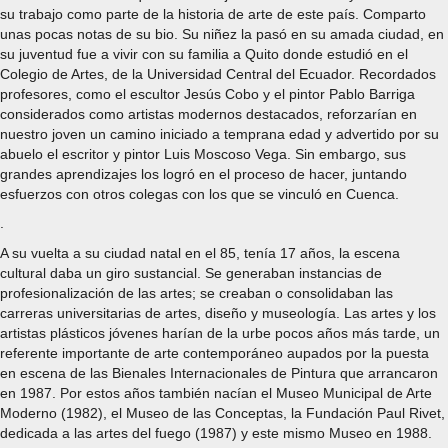
su trabajo como parte de la historia de arte de este país. Comparto
unas pocas notas de su bio. Su niñez la pasó en su amada ciudad, en
su juventud fue a vivir con su familia a Quito donde estudió en el
Colegio de Artes, de la Universidad Central del Ecuador. Recordados
profesores, como el escultor Jesús Cobo y el pintor Pablo Barriga
considerados como artistas modernos destacados, reforzarían en
nuestro joven un camino iniciado a temprana edad y advertido por su
abuelo el escritor y pintor Luis Moscoso Vega. Sin embargo, sus
grandes aprendizajes los logró en el proceso de hacer, juntando
esfuerzos con otros colegas con los que se vinculó en Cuenca.
.
A su vuelta a su ciudad natal en el 85, tenía 17 años, la escena
cultural daba un giro sustancial. Se generaban instancias de
profesionalización de las artes; se creaban o consolidaban las
carreras universitarias de artes, diseño y museología. Las artes y los
artistas plásticos jóvenes harían de la urbe pocos años más tarde, un
referente importante de arte contemporáneo aupados por la puesta
en escena de las Bienales Internacionales de Pintura que arrancaron
en 1987. Por estos años también nacían el Museo Municipal de Arte
Moderno (1982), el Museo de las Conceptas, la Fundación Paul Rivet,
dedicada a las artes del fuego (1987) y este mismo Museo en 1988.