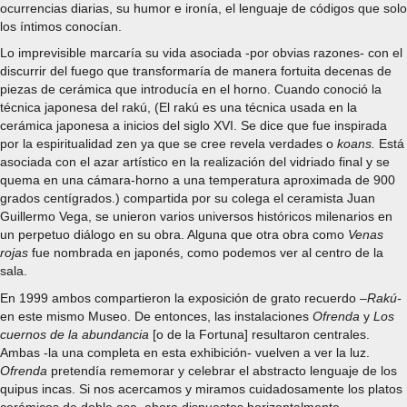
ocurrencias diarias, su humor e ironía, el lenguaje de códigos que solo
los íntimos conocían.
Lo imprevisible marcaría su vida asociada -por obvias razones- con el
discurrir del fuego que transformaría de manera fortuita decenas de
piezas de cerámica que introducía en el horno. Cuando conoció la
técnica japonesa del rakú, (El rakú es una técnica usada en la
cerámica japonesa a inicios del siglo XVI. Se dice que fue inspirada
por la espiritualidad zen ya que se cree revela verdades o
koans.
Está
asociada con el azar artístico en la realización del vidriado final y se
quema en una cámara-horno a una temperatura aproximada de 900
grados centígrados.) compartida por su colega el ceramista Juan
Guillermo Vega, se unieron varios universos históricos milenarios en
un perpetuo diálogo en su obra. Alguna que otra obra como
Venas
rojas
fue nombrada en japonés, como podemos ver al centro de la
sala.
En 1999 ambos compartieron la exposición de grato recuerdo –
Rakú-
en este mismo Museo. De entonces, las instalaciones
Ofrenda
y
Los
cuernos de la abundancia
[o de la Fortuna] resultaron centrales.
Ambas -la una completa en esta exhibición- vuelven a ver la luz.
Ofrenda
pretendía rememorar y celebrar el abstracto lenguaje de los
quipus incas. Si nos acercamos y miramos cuidadosamente los platos
cerámicos de doble asa, ahora dispuestos horizontalmente,