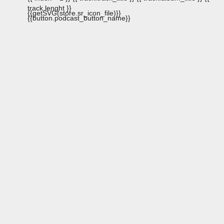
track.lenght }}
{{getSVG(store.sr_icon_file)}}
{{button.podcast_button_name}}