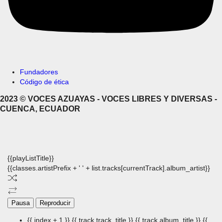
Fundadores
Código de ética
2023 © VOCES AZUAYAS - VOCES LIBRES Y DIVERSAS -
CUENCA, ECUADOR
{{playListTitle}}
{{classes.artistPrefix + ' ' + list.tracks[currentTrack].album_artist}}
Pausa
Reproducir
{{ index + 1 }}
{{ track.track_title }}
{{ track.album_title }}
{{