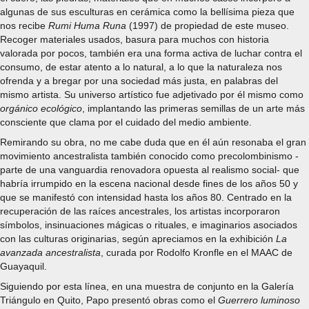
algunas de sus esculturas en cerámica como la bellísima pieza que
nos recibe
Rumi Huma Runa
(1997) de propiedad de este museo.
Recoger materiales usados, basura para muchos con historia
valorada por pocos, también era una forma activa de luchar contra el
consumo, de estar atento a lo natural, a lo que la naturaleza nos
ofrenda y a bregar por una sociedad más justa, en palabras del
mismo artista. Su universo artístico fue adjetivado por él mismo como
orgánico ecológico
, implantando las primeras semillas de un arte más
consciente que clama por el cuidado del medio ambiente.
Remirando su obra, no me cabe duda que en él aún resonaba el gran
movimiento ancestralista también conocido como precolombinismo -
parte de una vanguardia renovadora opuesta al realismo social- que
habría irrumpido en la escena nacional desde fines de los años 50 y
que se manifestó con intensidad hasta los años 80. Centrado en la
recuperación de las raíces ancestrales, los artistas incorporaron
símbolos, insinuaciones mágicas o rituales, e imaginarios asociados
con las culturas originarias, según apreciamos en la exhibición
La
avanzada ancestralista
, curada por Rodolfo Kronfle en el MAAC de
Guayaquil.
Siguiendo por esta línea, en una muestra de conjunto en la Galería
Triángulo en Quito, Papo presentó obras como el
Guerrero luminoso