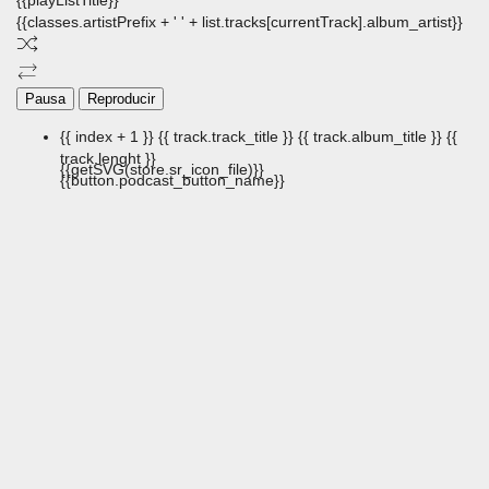
{{playListTitle}}
{{classes.artistPrefix + ' ' + list.tracks[currentTrack].album_artist}}
Pausa
Reproducir
{{ index + 1 }}
{{ track.track_title }}
{{ track.album_title }}
{{
track.lenght }}
{{getSVG(store.sr_icon_file)}}
{{button.podcast_button_name}}