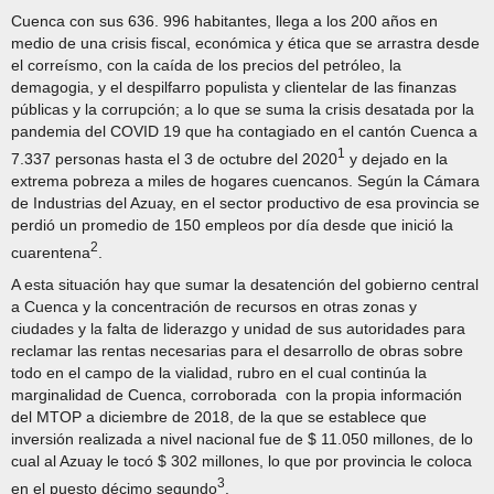
Cuenca con sus 636. 996 habitantes, llega a los 200 años en
medio de una crisis fiscal, económica y ética que se arrastra desde
el correísmo, con la caída de los precios del petróleo, la
demagogia, y el despilfarro populista y clientelar de las finanzas
públicas y la corrupción; a lo que se suma la crisis desatada por la
pandemia del COVID 19 que ha contagiado en el cantón Cuenca a
1
7.337 personas hasta el 3 de octubre del 2020
y dejado en la
extrema pobreza a miles de hogares cuencanos. Según la Cámara
de Industrias del Azuay, en el sector productivo de esa provincia se
perdió un promedio de 150 empleos por día desde que inició la
2
cuarentena
.
A esta situación hay que sumar la desatención del gobierno central
a Cuenca y la concentración de recursos en otras zonas y
ciudades y la falta de liderazgo y unidad de sus autoridades para
reclamar las rentas necesarias para el desarrollo de obras sobre
todo en el campo de la vialidad, rubro en el cual continúa la
marginalidad de Cuenca, corroborada con la propia información
del MTOP a diciembre de 2018, de la que se establece que
inversión realizada a nivel nacional fue de $ 11.050 millones, de lo
cual al Azuay le tocó $ 302 millones, lo que por provincia le coloca
3
en el puesto décimo segundo
.