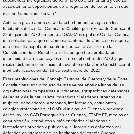
subcuencas hidrográficas de páramo o de alta montaña y que son
absolutamente dependientes de la regulación del páramo, sin que
5
existan fuentes sustitutivas
.
Ante esta grave amenaza al derecho humano al agua de los
habitantes del cantón Cuenca, el Cabildo por el Agua de Cuenca el
22 de julio del 2020 presentó al GAD Municipal del Cantón Cuenca,
una solicitud para que el Concejo Cantonal de Cuenca convoque a
una consulta popular de conformidad con el Art. 104 de la
Constitución de la República, solicitud que fue aprobada por
unanimidad de los concejales el 1 de septiembre del 2020 y que
recibió dictamen constitucional favorable de la Corte Constitucional,
mediante resolución del 18 de septiembre del 2020.
Estas resoluciones del Concejo Cantonal de Cuenca y de la Corte
Constitucional son producto de más veinte años de lucha de las
organizaciones campesinas e indígenas, agrupaciones defensoras
del agua y de la naturaleza, colectivos ciudadanos urbanos de
mujeres, trabajadores, artesanos, intelectuales, estudiantes,
colegios profesionales, el GAD Municipal de Cuenca y provincial
del Azuay, los GAD Parroquiales de Cuenca, ETAPA EP, medios de
comunicación, periodistas y más entidades ciudadanas e
instituciones privadas y públicas que ligaron sus esfuerzos por
defender los intereses de los habitantes del cantón Cuenca.