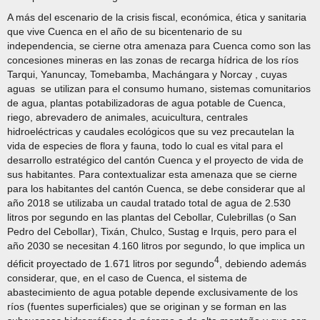
A más del escenario de la crisis fiscal, económica, ética y sanitaria
que vive Cuenca en el año de su bicentenario de su
independencia, se cierne otra amenaza para Cuenca como son las
concesiones mineras en las zonas de recarga hídrica de los ríos
Tarqui, Yanuncay, Tomebamba, Machángara y Norcay , cuyas
aguas se utilizan para el consumo humano, sistemas comunitarios
de agua, plantas potabilizadoras de agua potable de Cuenca,
riego, abrevadero de animales, acuicultura, centrales
hidroeléctricas y caudales ecológicos que su vez precautelan la
vida de especies de flora y fauna, todo lo cual es vital para el
desarrollo estratégico del cantón Cuenca y el proyecto de vida de
sus habitantes. Para contextualizar esta amenaza que se cierne
para los habitantes del cantón Cuenca, se debe considerar que al
año 2018 se utilizaba un caudal tratado total de agua de 2.530
litros por segundo en las plantas del Cebollar, Culebrillas (o San
Pedro del Cebollar), Tixán, Chulco, Sustag e Irquis, pero para el
año 2030 se necesitan 4.160 litros por segundo, lo que implica un
4
déficit proyectado de 1.671 litros por segundo
, debiendo además
considerar, que, en el caso de Cuenca, el sistema de
abastecimiento de agua potable depende exclusivamente de los
ríos (fuentes superficiales) que se originan y se forman en las