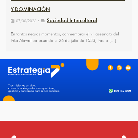
Y DOMINACIÓN
Sociedad Intercultural
07/30/2026
•
En tantos negros momentos, conmemorar el vil asesinato del
Inka Atawallpa ocurrido el 26 de julio de 1533, trae a […]