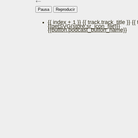
Pausa
Reproducir
{{ index + 1 }}
{{ track.track_title }}
{{
{{getSVG(store.sr_icon_file)}}
{{button.podcast_button_name}}