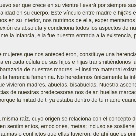
evo ser que crece en su vientre llevará por siempre su
alidad en su cuerpo. Este vínculo entre madre e hij@s 
imos en su interior, nos nutrimos de ella, experimentamo
exión es absoluta y condiciona todos los aspectos de nu
te la infancia, ella fue nuestra entrada a la existencia,
de mujeres que nos antecedieron, constituye una herencia 
a en cada célula de sus hijos e hijas transmitiéndonos l
razada de nuestras madres. El instinto maternal exist
a la herencia femenina. No heredamos únicamente la inf
e vivieron madres, abuelas, bisabuelas. Nuestra ascend
ncias de nuestras predecesoras nos dejan huellas marca
 porque la mitad de ti ya estaba dentro de tu madre cua
a misma raíz, cuyo origen se relaciona con el concepto 
 en sentimientos, emociones, metas; incluso se sostien
raumas o conflictos que ellas tuvieron; de ahí que es pri