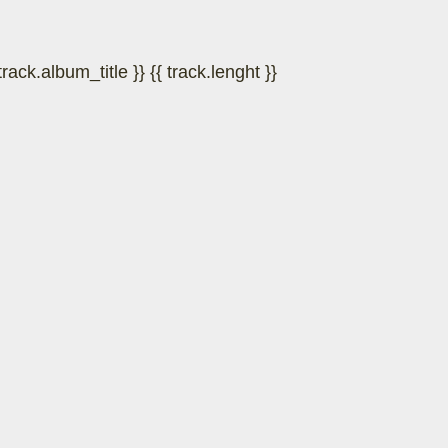
 track.album_title }}
{{ track.lenght }}