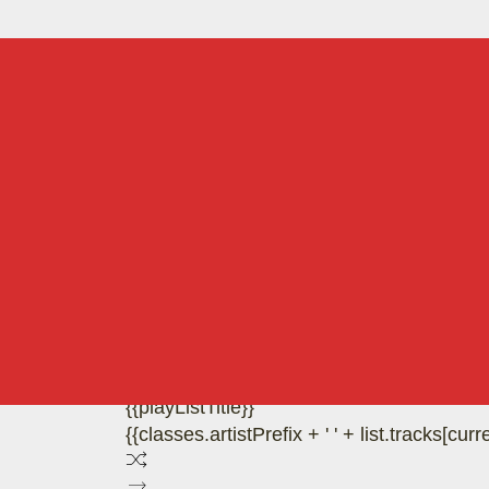
{{playListTitle}}
{{classes.artistPrefix + ' ' + list.tracks[cu