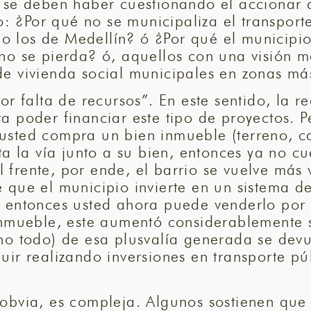
 se deben haber cuestionando el accionar d
 ¿Por qué no se municipaliza el transport
o los de Medellín? ó ¿Por qué el municipi
no se pierda? ó, aquellos con una visión má
de vivienda social municipales en zonas m
or falta de recursos”. En este sentido, la r
a poder financiar este tipo de proyectos. P
usted compra un bien inmueble (terreno, c
ta la vía junto a su bien, entonces ya no cu
frente, por ende, el barrio se vuelve más v
 que el municipio invierte en un sistema de
, entonces usted ahora puede venderlo por 
 inmueble, este aumentó considerablemente 
no todo) de esa plusvalía generada se devu
uir realizando inversiones en transporte pú
 obvia, es compleja. Algunos sostienen que