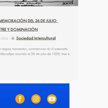
MORACIÓN DEL 26 DE JULIO:
TRE Y DOMINACIÓN
Sociedad Intercultural
0/2026
•
s negros momentos, conmemorar el vil asesinato
 Atawallpa ocurrido el 26 de julio de 1533, trae a