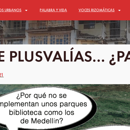
OS URBANOS
PALABRA Y VIDA
VOCES RIZOMÁTICAS
E PLUSVALÍAS… ¿P
21