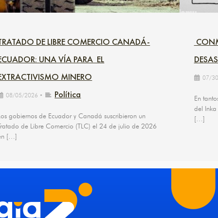
TRATADO DE LIBRE COMERCIO CANADÁ-
CONME
ECUADOR: UNA VÍA PARA EL
DESAS
EXTRACTIVISMO MINERO
07/3
Política
08/05/2026
•
En tanto
del Inka
Los gobiernos de Ecuador y Canadá suscribieron un
[…]
Tratado de Libre Comercio (TLC) el 24 de julio de 2026
en […]