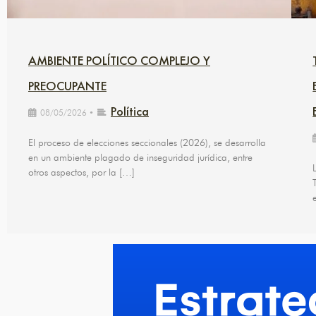
AMBIENTE POLÍTICO COMPLEJO Y
PREOCUPANTE
Política
08/05/2026
•
El proceso de elecciones seccionales (2026), se desarrolla
en un ambiente plagado de inseguridad jurídica, entre
otros aspectos, por la […]