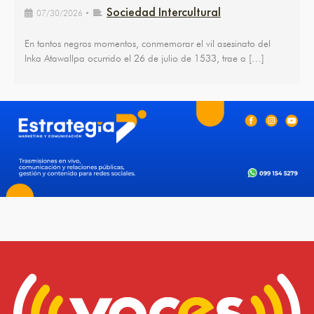
Sociedad Intercultural
07/30/2026
•
En tantos negros momentos, conmemorar el vil asesinato del
Inka Atawallpa ocurrido el 26 de julio de 1533, trae a […]