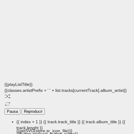
{{playListTitle}}
{{classes.artistPrefix + ' ' + list.tracks[currentTrack].album_artist}}
Pausa
Reproducir
{{ index + 1 }}
{{ track.track_title }}
{{ track.album_title }}
{{
track.lenght }}
{{getSVG(store.sr_icon_file)}}
{{button.podcast_button_name}}