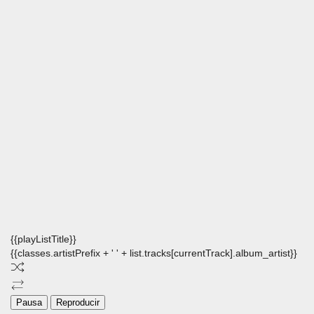
{{playListTitle}}
{{classes.artistPrefix + ' ' + list.tracks[currentTrack].album_artist}}
Pausa
Reproducir