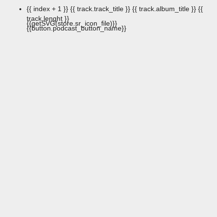
{{ index + 1 }}
{{ track.track_title }}
{{ track.album_title }}
{{
track.lenght }}
{{getSVG(store.sr_icon_file)}}
{{button.podcast_button_name}}