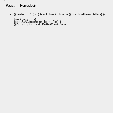
Pausa
Reproducir
{{ index + 1 }}
{{ track.track_title }}
{{ track.album_title }}
{{
track.lenght }}
{{getSVG(store.sr_icon_file)}}
{{button.podcast_button_name}}