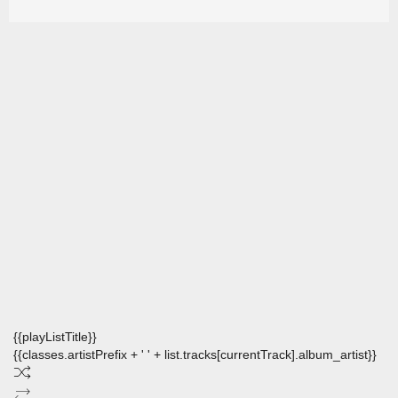
{{playListTitle}}
{{classes.artistPrefix + ' ' + list.tracks[currentTrack].album_artist}}