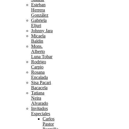
Esteban
Herrera
González
Gabriela
Eljuri
Johnny Jara
Micaela
Baldin
Mons.
Alberto
Luna Tobar
Rodrigo
Carpio
Rosana
Encalada
Sisa Pacari
Bacacela
Tatiana
Neira
Alvarado
Invitados
Especiales
Carlos
Pastor