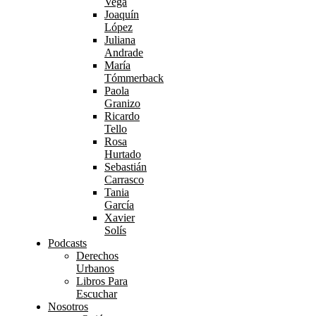
Vega
Joaquín
López
Juliana
Andrade
María
Tómmerback
Paola
Granizo
Ricardo
Tello
Rosa
Hurtado
Sebastián
Carrasco
Tania
García
Xavier
Solís
Podcasts
Derechos
Urbanos
Libros Para
Escuchar
Nosotros