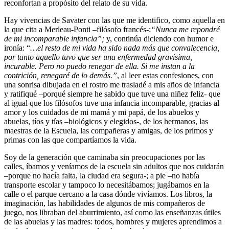
reconfortan a propósito del relato de su vida.
Hay vivencias de Savater con las que me identifico, como aquella en
la que cita a Merleau-Ponti –filósofo francés-:
“Nunca me repondré
de mi incomparable infancia”;
y, continúa diciendo con humor e
ironía: “
…el resto de mi vida ha sido nada más que convalecencia,
por tanto aquello tuvo que ser una enfermedad gravísima,
incurable. Pero no puedo renegar de ella. Si me instan a la
contrición, renegaré de lo demás.”
, al leer estas confesiones, con
una sonrisa dibujada en el rostro me trasladé a mis años de infancia
y ratifiqué –porqué siempre he sabido que tuve una niñez feliz- que
al igual que los filósofos tuve una infancia incomparable, gracias al
amor y los cuidados de mi mamá y mi papá, de los abuelos y
abuelas, tíos y tías –biológicos y elegidos-, de los hermanos, las
maestras de la Escuela, las compañeras y amigas, de los primos y
primas con las que compartíamos la vida.
Soy de la generación que caminaba sin preocupaciones por las
calles, íbamos y veníamos de la escuela sin adultos que nos cuidarán
–porque no hacía falta, la ciudad era segura-; a pie –no había
transporte escolar y tampoco lo necesitábamos; jugábamos en la
calle o el parque cercano a la casa dónde vivíamos. Los libros, la
imaginación, las habilidades de algunos de mis compañeros de
juego, nos libraban del aburrimiento, así como las enseñanzas útiles
de las abuelas y las madres: todos, hombres y mujeres aprendimos a