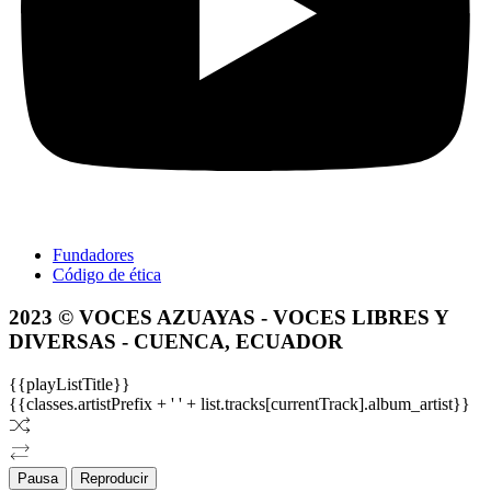
Fundadores
Código de ética
2023 © VOCES AZUAYAS - VOCES LIBRES Y
DIVERSAS - CUENCA, ECUADOR
{{playListTitle}}
{{classes.artistPrefix + ' ' + list.tracks[currentTrack].album_artist}}
Pausa
Reproducir