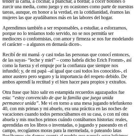
tender la cama, a cocinar, a planchar, a bordar, a cocer botones o
zurcir una media, como juego y en ocasiones como parte de nuestras
tareas, aunque, en honor a la verdad, en la cotidianidad, éramos las
mujeres las que ayudábamos más en las labores del hogar.
Aprendimos también a ser responsables, a estudiar, a esforzarnos,
porque no lo teníamos todo servido, no se nos permitía ser
mediocres o conformistas, con amor y firmeza se nos fue modelando
el carácter – a algunos en demasía dicen-.
Recibí de mi mamá -y casi todas las personas que conocí entonces,
de las suyas- “leche y miel” – como habría dicho Erich Fromm-, así
como la fuerza y el empuje por la confianza que siempre nos
infundió; y, de mi papá –al igual que casi todos los conocidos-, el
amor austero pero seguro y la importancia del respeto debido. De
ambos aprendí la rectitud y el bien hacer para propios y extraños.
Otra frase que hizo salir en estampida recuerdos agazapados fue
esta:
“estoy convencido de que la familia que juega unida
permanece unida”
. Me vi en torno a una mesa jugando telefunkeno
40, con mis primas y mi abuelo, era una práctica en las noches de
vacaciones cuando todos pernoctábamos en su casa, o con mí otra
abuela y mis muchos primos cuándo contábamos historias: reales,
aprendidas en los libros o inventadas, o jugando y paseando en el
campo, recogíamos moras para la mermelada, o pateando latas
llegábamos sin darnos cuenta al pueblo que parecía estar lejísimos.