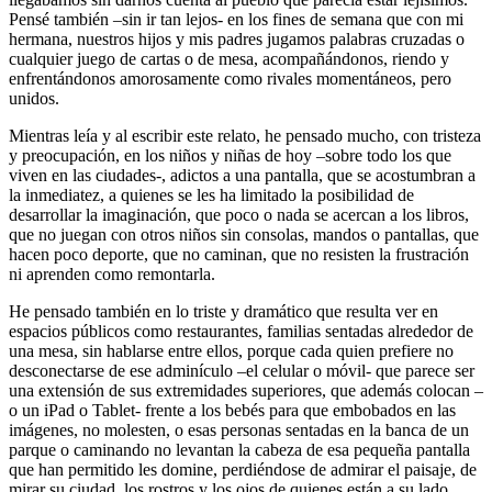
Pensé también –sin ir tan lejos- en los fines de semana que con mi
hermana, nuestros hijos y mis padres jugamos palabras cruzadas o
cualquier juego de cartas o de mesa, acompañándonos, riendo y
enfrentándonos amorosamente como rivales momentáneos, pero
unidos.
Mientras leía y al escribir este relato, he pensado mucho, con tristeza
y preocupación, en los niños y niñas de hoy –sobre todo los que
viven en las ciudades-, adictos a una pantalla, que se acostumbran a
la inmediatez, a quienes se les ha limitado la posibilidad de
desarrollar la imaginación, que poco o nada se acercan a los libros,
que no juegan con otros niños sin consolas, mandos o pantallas, que
hacen poco deporte, que no caminan, que no resisten la frustración
ni aprenden como remontarla.
He pensado también en lo triste y dramático que resulta ver en
espacios públicos como restaurantes, familias sentadas alrededor de
una mesa, sin hablarse entre ellos, porque cada quien prefiere no
desconectarse de ese adminículo –el celular o móvil- que parece ser
una extensión de sus extremidades superiores, que además colocan –
o un iPad o Tablet- frente a los bebés para que embobados en las
imágenes, no molesten, o esas personas sentadas en la banca de un
parque o caminando no levantan la cabeza de esa pequeña pantalla
que han permitido les domine, perdiéndose de admirar el paisaje, de
mirar su ciudad, los rostros y los ojos de quienes están a su lado.