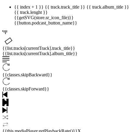
{{ index + 1 }}
{{ track.track_title }}
{{ track.album_title }}
{{ track.lenght }}
{{getSVG(store.sr_icon_file)}}
{{button.podcast_button_name}}
{{list.tracks[currentTrack].track_title}}
{{list.tracks[currentTrack].album_title}}
{{classes.skipBackward}}
{{classes.skipForward}}
{{this.mediaPlayer.getPlaybackRate()}}X