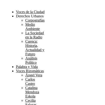
Voces de la Ciudad
Derechos Urbanos
Corpografías
Medio
Ambiente
La Sociedad
en la Radio
Cuenca:
Historia,
Actualidad y
Futuro
Análisis
Político
Palabra y Vida
Voces Rizomáticas
Ángel Vera
Carlos
Castro
Catalina
Mendoza
Eskola
Cecilia
Salazar