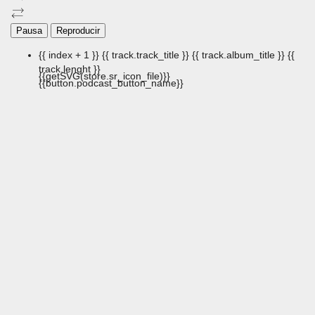
Pausa
Reproducir
{{ index + 1 }}
{{ track.track_title }}
{{ track.album_title }}
{{
track.lenght }}
{{getSVG(store.sr_icon_file)}}
{{button.podcast_button_name}}