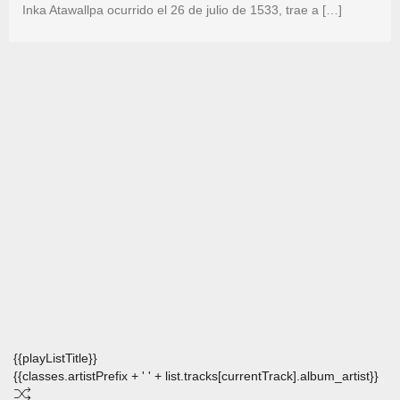
Inka Atawallpa ocurrido el 26 de julio de 1533, trae a […]
{{playListTitle}}
{{classes.artistPrefix + ' ' + list.tracks[currentTrack].album_artist}}