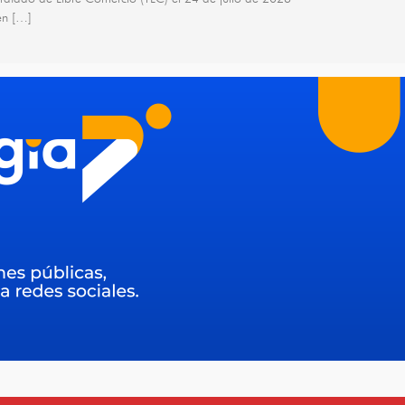
en […]