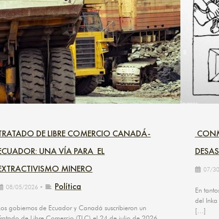
TRATADO DE LIBRE COMERCIO CANADÁ-
CONME
ECUADOR: UNA VÍA PARA EL
DESAS
EXTRACTIVISMO MINERO
07/3
Política
08/05/2026
•
En tanto
del Inka
Los gobiernos de Ecuador y Canadá suscribieron un
[…]
Tratado de Libre Comercio (TLC) el 24 de julio de 2026