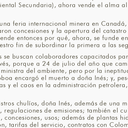
biental Secundaria), ahora vende el alma 
te una feria internacional minera en Canad
aron concesiones y la apertura del catastr
iende entonces por qué, ahora, se funde en 
iestro fin de subordinar la primera a las 
es se buscan colaboradores capacitados par
és, porque a 24 de julio del año que cami
 ministra del ambiente, pero por la ineptit
boa encargó el muerto a doña Inés; y, pese
cas y el caos en la administración petrolera
nistros chulíos, doña Inés, además de una m
, regulaciones de emisiones; también el cu
as, concesiones, usos; además de plantas hid
ión, tarifas del servicio, contratos con Col