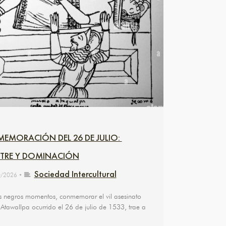
MORACIÓN DEL 26 DE JULIO:
TRE Y DOMINACIÓN
Sociedad Intercultural
0/2026
•
s negros momentos, conmemorar el vil asesinato
 Atawallpa ocurrido el 26 de julio de 1533, trae a