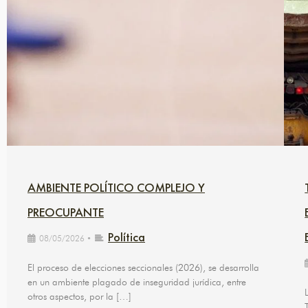
AMBIENTE POLÍTICO COMPLEJO Y
PREOCUPANTE
Política
08/05/2026
•
El proceso de elecciones seccionales (2026), se desarrolla
en un ambiente plagado de inseguridad jurídica, entre
otros aspectos, por la […]