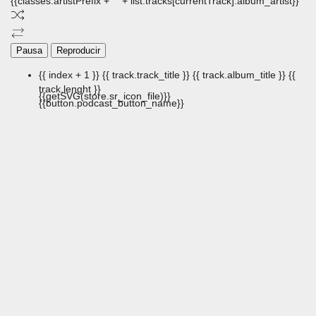
{{classes.artistPrefix + ' ' + list.tracks[currentTrack].album_artist}}
Pausa
Reproducir
{{ index + 1 }}
{{ track.track_title }}
{{ track.album_title }}
{{
track.lenght }}
{{getSVG(store.sr_icon_file)}}
{{button.podcast_button_name}}