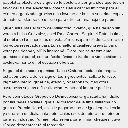
papeletas electorales y que se lo postulará por grandes aportes en
favor del fraude electoral y potenciales alcances infinitos para el
crimen organizado, gracias a su invento de la tinta saltarina, capaz
de autotransferirse de un sitio para otro, en una hoja de papel.
Quien está más al tanto del milagroso invento, que ha dejado sin
votos a Luisa González, es el Rafa Correa. Según el Rafa, la tinta,
al doblarse las papeletas de votación, desapareció del casillero de
los votos reservados para Luisa, saltó al casillero previsto para
votar por Noboa y allí lo impregnó. Claro, previo tratamiento
químico del papel, con un ácido tánico extraído de vinos chilenos,
exclusivamente en el espacio noboísta.
Según el destacado químico Rafico Cinturón, esta tinta mágica
está compuesta de los siguientes ingredientes: sulfato ferroso,
pigmento negro, glicerina, etanol y bicarbonato, más otras
sustancias sujetas a fiscalización. Hasta ahí la parte política.
Pero connotados Grupos de Delincuencia Organizada han dicho,
por las redes sociales, que si el creador de la tinta saltarina no
gana el Premio Nobel, ellos le pagarán uno de igual equivalencia,
ya que ven en dicha tinta potenciales usos de futuro prometedor
para su industria: Por ejemplo, servirá para firmar cheques, cuya
rúbrica desaparecerá al tercer día.