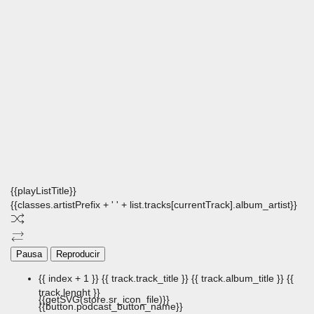
{{playListTitle}}
{{classes.artistPrefix + ' ' + list.tracks[currentTrack].album_artist}}
Pausa
Reproducir
{{ index + 1 }}
{{ track.track_title }}
{{ track.album_title }}
{{
track.lenght }}
{{getSVG(store.sr_icon_file)}}
{{button.podcast_button_name}}