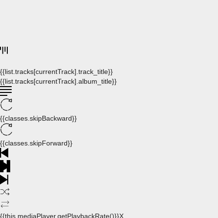
{{list.tracks[currentTrack].track_title}}
{{list.tracks[currentTrack].album_title}}
{{classes.skipBackward}}
{{classes.skipForward}}
{{this.mediaPlayer.getPlaybackRate()}}X