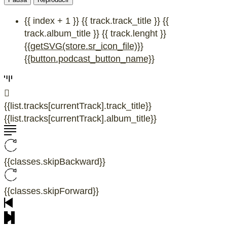
{{ index + 1 }}
{{ track.track_title }}
{{
track.album_title }}
{{ track.lenght }}
{{getSVG(store.sr_icon_file)}}
{{button.podcast_button_name}}
{{list.tracks[currentTrack].track_title}}
{{list.tracks[currentTrack].album_title}}
{{classes.skipBackward}}
{{classes.skipForward}}