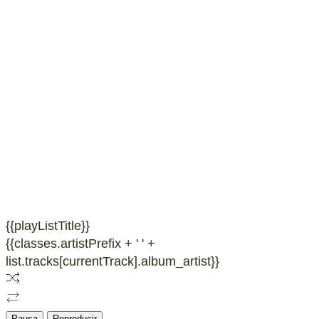
{{playListTitle}}
{{classes.artistPrefix + ' ' +
list.tracks[currentTrack].album_artist}}
Pausa
Reproducir