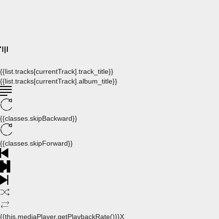
{{list.tracks[currentTrack].track_title}}
{{list.tracks[currentTrack].album_title}}
{{classes.skipBackward}}
{{classes.skipForward}}
{{this.mediaPlayer.getPlaybackRate()}}X