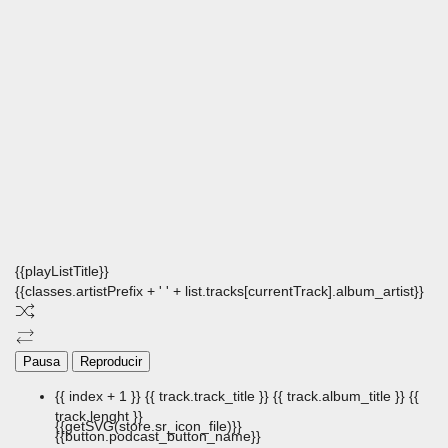
{{playListTitle}}
{{classes.artistPrefix + ' ' + list.tracks[currentTrack].album_artist}}
Pausa
Reproducir
{{ index + 1 }}
{{ track.track_title }}
{{ track.album_title }}
{{
track.lenght }}
{{getSVG(store.sr_icon_file)}}
{{button.podcast_button_name}}