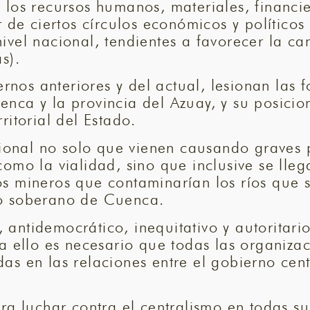
 los recursos humanos, materiales, financie
r de ciertos círculos económicos y político
vel nacional, tendientes a favorecer la ca
s).
ernos anteriores y del actual, lesionan las f
nca y la provincia del Azuay, y su posicio
ritorial del Estado.
cional no solo que vienen causando graves p
omo la vialidad, sino que inclusive se lleg
s mineros que contaminarían los ríos que s
lo soberano de Cuenca.
o, antidemocrático, inequitativo y autoritar
a ello es necesario que todas las organizac
as en las relaciones entre el gobierno cen
ara luchar contra el centralismo en todas s