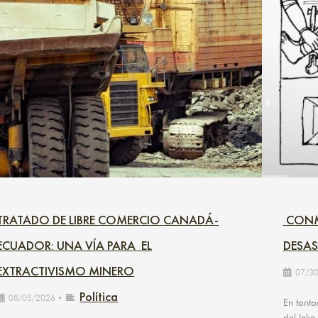
TRATADO DE LIBRE COMERCIO CANADÁ-
CONME
ECUADOR: UNA VÍA PARA EL
DESAS
EXTRACTIVISMO MINERO
07/3
Política
08/05/2026
•
En tanto
del Inka