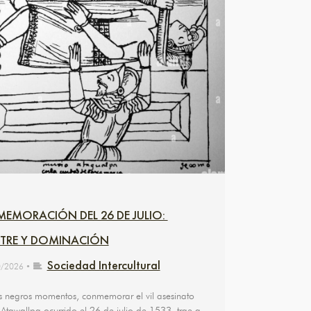
MORACIÓN DEL 26 DE JULIO:
TRE Y DOMINACIÓN
Sociedad Intercultural
0/2026
•
s negros momentos, conmemorar el vil asesinato
 Atawallpa ocurrido el 26 de julio de 1533, trae a