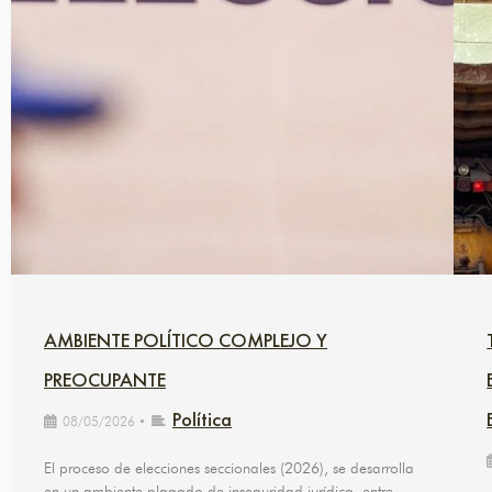
AMBIENTE POLÍTICO COMPLEJO Y
PREOCUPANTE
Política
08/05/2026
•
El proceso de elecciones seccionales (2026), se desarrolla
en un ambiente plagado de inseguridad jurídica, entre