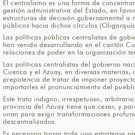
El centralismo es una forma de concentrar
gestión administrativa del Estado, en favo
estructuras de decisión gubernamental a ni
públicos hacia dichos círculos (Oligarquía
Las políticas públicas centralistas de gobi
han venido desarrollando en el cantón Cue
relaciones de poder en la organización ter
Las políticas centralistas del gobierno na
Cuenca y el Azuay, en diversas materias, c
prepotencia de tratar de imponer proyecto
importarles el pronunciamiento del pueb
Este trato indigno, irrespetuoso, arbitrari
provincia del Azuay tiene que cesar, y par
unan para exigir transformaciones profund
descentralizados.
Es necesario trazar toda una estrategia p