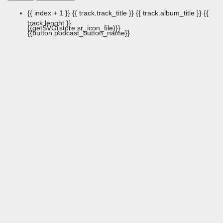
{{ index + 1 }}
{{ track.track_title }}
{{ track.album_title }}
{{
track.lenght }}
{{getSVG(store.sr_icon_file)}}
{{button.podcast_button_name}}