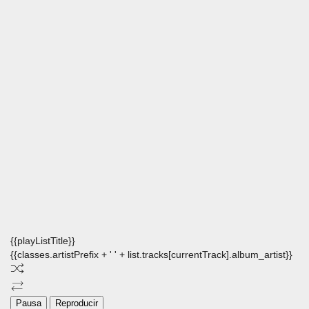
{{playListTitle}}
{{classes.artistPrefix + ' ' + list.tracks[currentTrack].album_artist}}
Pausa
Reproducir