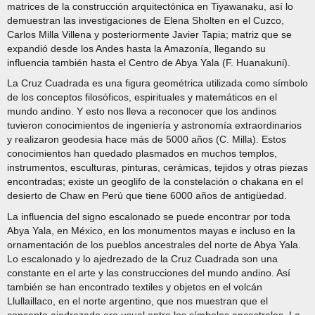
matrices de la construcción arquitectónica en Tiyawanaku, así lo
demuestran las investigaciones de Elena Sholten en el Cuzco,
Carlos Milla Villena y posteriormente Javier Tapia; matriz que se
expandió desde los Andes hasta la Amazonía, llegando su
influencia también hasta el Centro de Abya Yala (F. Huanakuni).
La Cruz Cuadrada es una figura geométrica utilizada como símbolo
de los conceptos filosóficos, espirituales y matemáticos en el
mundo andino. Y esto nos lleva a reconocer que los andinos
tuvieron conocimientos de ingeniería y astronomía extraordinarios
y realizaron geodesia hace más de 5000 años (C. Milla). Estos
conocimientos han quedado plasmados en muchos templos,
instrumentos, esculturas, pinturas, cerámicas, tejidos y otras piezas
encontradas; existe un geoglifo de la constelación o chakana en el
desierto de Chaw en Perú que tiene 6000 años de antigüedad.
La influencia del signo escalonado se puede encontrar por toda
Abya Yala, en México, en los monumentos mayas e incluso en la
ornamentación de los pueblos ancestrales del norte de Abya Yala.
Lo escalonado y lo ajedrezado de la Cruz Cuadrada son una
constante en el arte y las construcciones del mundo andino. Así
también se han encontrado textiles y objetos en el volcán
Llullaillaco, en el norte argentino, que nos muestran que el
concepto ajedrezado era usual entre los símbolos ancestrales. La