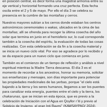
en posición central, es decir forma una magistral armonía entre su
eje vertical y horizontal formando una cruz perfecta. Esta fecha
oscila entre el 2 y 5 de mayo. Por ello el día 3 se celebra su
presencia en la cumbre de las montañas y cerros.
Nuestrxs mayores subían a los cerros donde estaban los centros
astronómicos ceremoniales o
wakas,
ubicados en la cima de las
montañas; allí se ofrenda para recoger la última cosecha del año
solar que termina en junio en el hemisferio sur, lo cual corresponde
también a la cosecha del espíritu, la evaluación de todas las cosas
realizadas. Con esta celebración se da fin a la cosecha material y
se inicia un nuevo ciclo vital. Por eso se agradece por lo recibido y
se da espacio para un nuevo ciclo que comienza en junio.
También es el comienzo de un tiempo de reflexión y análisis a nivel
espiritual mientras la Madre Tierra descansa. El día 3 es el
momento de recordar a los ancestros, honrar su memoria, solicitar
sus enseñanzas y mensajes, son días importante para potenciar
las propiedades medicinales de las yerbas, porque “el cielo está
bajando a la tierra y los seres humanos, llegamos a ser los puentes
para canalizar esta energía, puentes entre el cielo y la tierra, los
chakarunas
, que se inician en esta época, que es previo a la
celebración de Iniciación con el Agua en Qoyllor r’iti y previo al
Solsticio de Invierno, el gran Inti Raymi” (KAWSAYPAQ/ 2024).