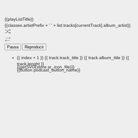
{{playListTitle}}
{{classes.artistPrefix + ' ' + list.tracks[currentTrack].album_artist}}
Pausa
Reproducir
{{ index + 1 }}
{{ track.track_title }}
{{ track.album_title }}
{{
track.lenght }}
{{getSVG(store.sr_icon_file)}}
{{button.podcast_button_name}}