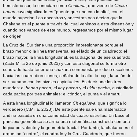
hemisferio sur, lo conocían como
Chakana
, que viene de
Chaka-
hanan
cuyo significado es “puente que une con lo alto”, con el
mundo superior. Los ancestros y ancestras nos decían que la
Chakana es el puente a través del cual venimos a esta dimensión y
cuando nos vamos de este mundo, regresamos por el mismo lugar
de origen.
La Cruz del Sur tiene una proporción impresionante porque el
brazo menor o la línea transversal es el lado de un cuadrado; el
brazo mayor, la línea longitudinal, es la diagonal de ese cuadrado
(Zadir Milla 25 de junio 2023) y con esta diagonal se forma otro
cuadrado hasta tener una chakana compuesta por doce escalones
hacia las cuatro direcciones, señalando lo alto, lo bajo, la unión del
ser humano con los niveles espirituales. Es decir une los tres
mundos: el
hanan pacha
, el
kay pacha
y el
ukhu pacha
, custodiado
cada pacha por tres animales: el cóndor, el puma y el amaru.
A esta línea longitudinal lo llamaron
Ch’eqaluwa,
que significa lo
verdadero (C.Milla, 2023). De este puente sale una matemática
andina basada en una comunidad de cuatro estrellas. En base al
principio geométrico se arma una matemática construida con una
lógica polivalente y la geometría fractal. Por tanto, la chakana es el
arquetipo “cuatro”, el cuadrado y la Cruz Cuadrada, que fueron