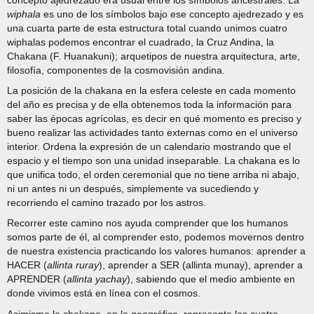
wiphala
es uno de los símbolos bajo ese concepto ajedrezado y es
una cuarta parte de esta estructura total cuando unimos cuatro
wiphalas podemos encontrar el cuadrado, la Cruz Andina, la
Chakana (F. Huanakuni); arquetipos de nuestra arquitectura, arte,
filosofía, componentes de la cosmovisión andina.
La posición de la chakana en la esfera celeste en cada momento
del año es precisa y de ella obtenemos toda la información para
saber las épocas agrícolas, es decir en qué momento es preciso y
bueno realizar las actividades tanto externas como en el universo
interior. Ordena la expresión de un calendario mostrando que el
espacio y el tiempo son una unidad inseparable. La chakana es lo
que unifica todo, el orden ceremonial que no tiene arriba ni abajo,
ni un antes ni un después, simplemente va sucediendo y
recorriendo el camino trazado por los astros.
Recorrer este camino nos ayuda comprender que los humanos
somos parte de él, al comprender esto, podemos movernos dentro
de nuestra existencia practicando los valores humanos: aprender a
HACER (
allinta
ruray
), aprender a SER (allinta munay), aprender a
APRENDER (
allinta yachay
), sabiendo que el medio ambiente en
donde vivimos está en línea con el cosmos.
Asimismo la chakana, en lo geográfico, representa las cuatro