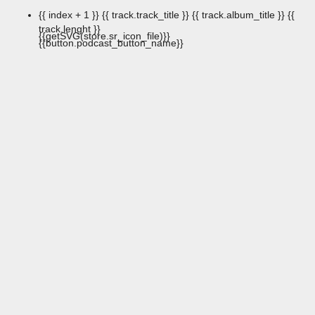
{{ index + 1 }}
{{ track.track_title }}
{{ track.album_title }}
{{
track.lenght }}
{{getSVG(store.sr_icon_file)}}
{{button.podcast_button_name}}