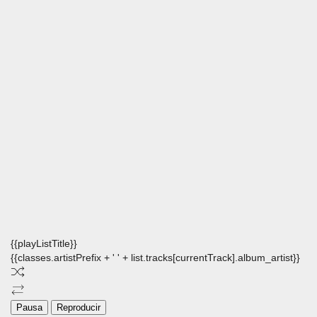
{{playListTitle}}
{{classes.artistPrefix + ' ' + list.tracks[currentTrack].album_artist}}
Pausa
Reproducir