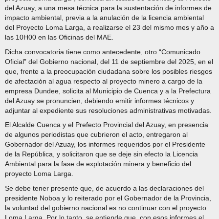
del Azuay, a una mesa técnica para la sustentación de informes de
impacto ambiental, previa a la anulación de la licencia ambiental
del Proyecto Loma Larga, a realizarse el 23 del mismo mes y año a
las 10H00 en las Oficinas del MAE.
Dicha convocatoria tiene como antecedente, otro “Comunicado
Oficial” del Gobierno nacional, del 11 de septiembre del 2025, en el
que, frente a la preocupación ciudadana sobre los posibles riesgos
de afectación al agua respecto al proyecto minero a cargo de la
empresa Dundee, solicita al Municipio de Cuenca y a la Prefectura
del Azuay se pronuncien, debiendo emitir informes técnicos y
adjuntar al expediente sus resoluciones administrativas motivadas.
El Alcalde Cuenca y el Prefecto Provincial del Azuay, en presencia
de algunos periodistas que cubrieron el acto, entregaron al
Gobernador del Azuay, los informes requeridos por el Presidente
de la República, y solicitaron que se deje sin efecto la Licencia
Ambiental para la fase de explotación minera y beneficio del
proyecto Loma Larga.
Se debe tener presente que, de acuerdo a las declaraciones del
presidente Noboa y lo reiterado por el Gobernador de la Provincia,
la voluntad del gobierno nacional es no continuar con el proyecto
Loma Larga. Por lo tanto, se entiende que, con esos informes el