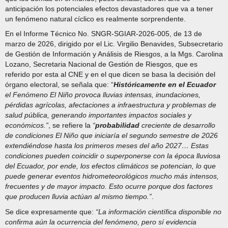
anticipación los potenciales efectos devastadores que va a tener
un fenómeno natural cíclico es realmente sorprendente.
En el Informe Técnico No. SNGR-SGIAR-2026-005, de 13 de
marzo de 2026, dirigido por el Lic. Virgilio Benavides, Subsecretario
de Gestión de Información y Análisis de Riesgos, a la Mgs. Carolina
Lozano, Secretaria Nacional de Gestión de Riesgos, que es
referido por esta al CNE y en el que dicen se basa la decisión del
órgano electoral, se señala que: “
Históricamente en el Ecuador
el Fenómeno El Niño provoca lluvias intensas, inundaciones,
pérdidas agrícolas, afectaciones a infraestructura y problemas de
salud pública, generando importantes impactos sociales y
económicos.”
, se refiere la
“
probabilidad
creciente de desarrollo
de condiciones El Niño que iniciaría el segundo semestre de 2026
extendiéndose hasta los primeros meses del año 2027… Estas
condiciones pueden coincidir o superponerse con la época lluviosa
del Ecuador, por ende, los efectos climáticos se potencian, lo que
puede generar eventos hidrometeorológicos mucho más intensos,
frecuentes y de mayor impacto. Esto ocurre porque dos factores
que producen lluvia actúan al mismo tiempo.”
.
Se dice expresamente que:
“La información científica disponible no
confirma aún la ocurrencia del fenómeno, pero sí evidencia