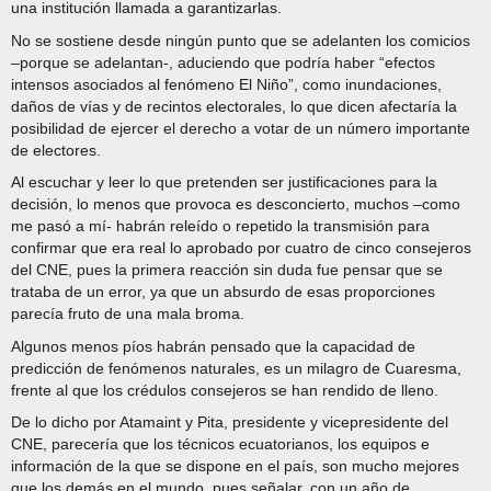
una institución llamada a garantizarlas.
No se sostiene desde ningún punto que se adelanten los comicios
–porque se adelantan-, aduciendo que podría haber “efectos
intensos asociados al fenómeno El Niño”, como inundaciones,
daños de vías y de recintos electorales, lo que dicen afectaría la
posibilidad de ejercer el derecho a votar de un número importante
de electores.
Al escuchar y leer lo que pretenden ser justificaciones para la
decisión, lo menos que provoca es desconcierto, muchos –como
me pasó a mí- habrán releído o repetido la transmisión para
confirmar que era real lo aprobado por cuatro de cinco consejeros
del CNE, pues la primera reacción sin duda fue pensar que se
trataba de un error, ya que un absurdo de esas proporciones
parecía fruto de una mala broma.
Algunos menos píos habrán pensado que la capacidad de
predicción de fenómenos naturales, es un milagro de Cuaresma,
frente al que los crédulos consejeros se han rendido de lleno.
De lo dicho por Atamaint y Pita, presidente y vicepresidente del
CNE, parecería que los técnicos ecuatorianos, los equipos e
información de la que se dispone en el país, son mucho mejores
que los demás en el mundo, pues señalar, con un año de