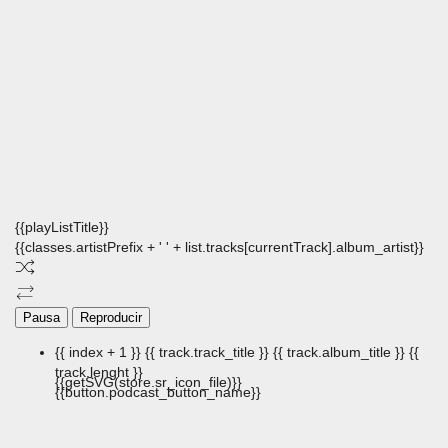
{{playListTitle}}
{{classes.artistPrefix + ' ' + list.tracks[currentTrack].album_artist}}
Pausa
Reproducir
{{ index + 1 }}
{{ track.track_title }}
{{ track.album_title }}
{{
track.lenght }}
{{getSVG(store.sr_icon_file)}}
{{button.podcast_button_name}}