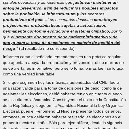
señales oceánicas y atmosféricas que
justifican mantener un
enfoque preventivo, a fin de reducir los posibles impactos
sobre la población, la infraestructura y los
sectores
productivos del país
…Los escenarios descritos
constituyen
proyecciones probabilísticas sujetas a actualización
permanente conforme evolucione el sistema climático
, por lo
que
el presente documento tiene carácter informativo y de
apoyo para la toma de decisiones en
materia de gestión
del
riesgo
.” (El resaltado me corresponde)
Informes como el señalado, entendemos es una práctica regular,
que apunta a apoyar la preparación y prevención, el de marras no
es de alerta, es informativo, pero se lo toma, o más bien se lo usa,
como una verdad irrefutable.
Si lo que esgrimen hoy las máximas autoridades del CNE, fuera
una razón válida para la toma de decisiones de peso, como la de
adelantar las elecciones, debió haberse tenido en cuenta cuando
se discutía en la Asamblea Constituyente el texto de la Constitución
de la República y luego en la Asamblea Nacional la Ley Orgánica
Electoral, pues el Fenómeno El Niño se presenta todos los años,
entonces, nunca debieron haberse realizado las elecciones en el
primer trimestre del año. Sólo para ejemplificar, desde la vigencia
de los dos cuerpos normativos, se han realizado en febrero de