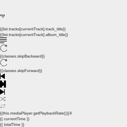
{{list.tracks[currentTrack].track_title}}
{{list.tracks[currentTrack].album_title}}
{{classes.skipBackward}}
{{classes.skipForward}}
{{this.mediaPlayer.getPlaybackRate()}}X
{{ currentTime }}
{{ totalTime }}