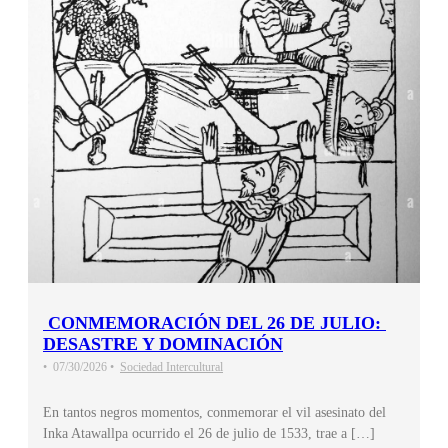
CONMEMORACIÓN DEL 26 DE JULIO:
DESASTRE Y DOMINACIÓN
•
07/30/2026
•
Sociedad Intercultural
En tantos negros momentos, conmemorar el vil asesinato del
Inka Atawallpa ocurrido el 26 de julio de 1533, trae a […]