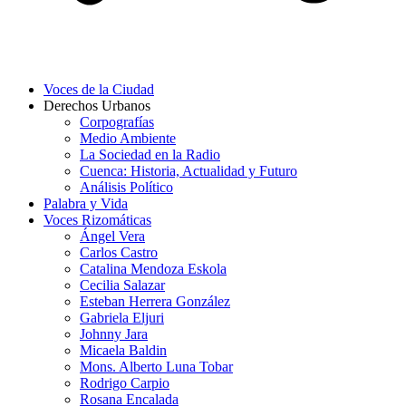
Voces de la Ciudad
Derechos Urbanos
Corpografías
Medio Ambiente
La Sociedad en la Radio
Cuenca: Historia, Actualidad y Futuro
Análisis Político
Palabra y Vida
Voces Rizomáticas
Ángel Vera
Carlos Castro
Catalina Mendoza Eskola
Cecilia Salazar
Esteban Herrera González
Gabriela Eljuri
Johnny Jara
Micaela Baldin
Mons. Alberto Luna Tobar
Rodrigo Carpio
Rosana Encalada