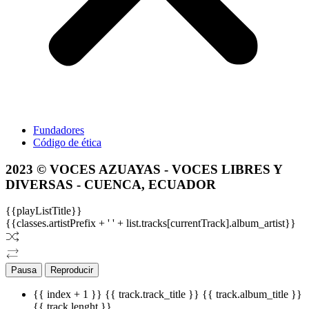
Fundadores
Código de ética
2023 © VOCES AZUAYAS - VOCES LIBRES Y
DIVERSAS - CUENCA, ECUADOR
{{playListTitle}}
{{classes.artistPrefix + ' ' + list.tracks[currentTrack].album_artist}}
Pausa
Reproducir
{{ index + 1 }}
{{ track.track_title }}
{{ track.album_title }}
{{ track.lenght }}