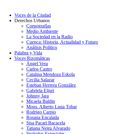
Voces de la Ciudad
Derechos Urbanos
Corpografías
Medio Ambiente
La Sociedad en la Radio
Cuenca: Historia, Actualidad y Futuro
Análisis Político
Palabra y Vida
Voces Rizomáticas
Ángel Vera
Carlos Castro
Catalina Mendoza Eskola
Cecilia Salazar
Esteban Herrera González
Gabriela Eljuri
Johnny Jara
Micaela Baldin
Mons. Alberto Luna Tobar
Rodrigo Carpio
Rosana Encalada
Sisa Pacari Bacacela
Tatiana Neira Alvarado
Invitados Especiales