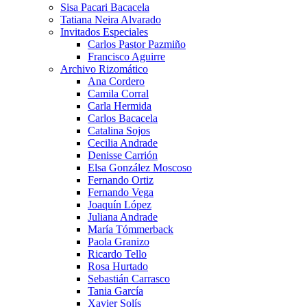
Sisa Pacari Bacacela
Tatiana Neira Alvarado
Invitados Especiales
Carlos Pastor Pazmiño
Francisco Aguirre
Archivo Rizomático
Ana Cordero
Camila Corral
Carla Hermida
Carlos Bacacela
Catalina Sojos
Cecilia Andrade
Denisse Carrión
Elsa González Moscoso
Fernando Ortiz
Fernando Vega
Joaquín López
Juliana Andrade
María Tómmerback
Paola Granizo
Ricardo Tello
Rosa Hurtado
Sebastián Carrasco
Tania García
Xavier Solís