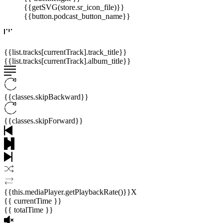
{{getSVG(store.sr_icon_file)}}
{{button.podcast_button_name}}
{{list.tracks[currentTrack].track_title}}
{{list.tracks[currentTrack].album_title}}
{{classes.skipBackward}}
{{classes.skipForward}}
{{this.mediaPlayer.getPlaybackRate()}}X
{{ currentTime }}
{{ totalTime }}