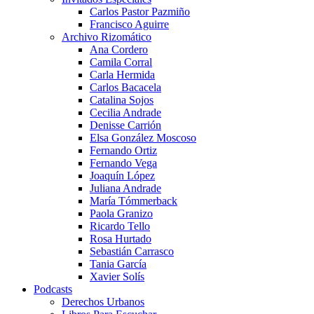
Carlos Pastor Pazmiño
Francisco Aguirre
Archivo Rizomático
Ana Cordero
Camila Corral
Carla Hermida
Carlos Bacacela
Catalina Sojos
Cecilia Andrade
Denisse Carrión
Elsa González Moscoso
Fernando Ortiz
Fernando Vega
Joaquín López
Juliana Andrade
María Tómmerback
Paola Granizo
Ricardo Tello
Rosa Hurtado
Sebastián Carrasco
Tania García
Xavier Solís
Podcasts
Derechos Urbanos