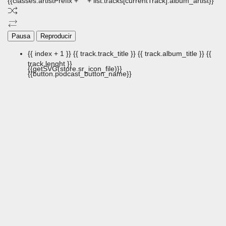
{{classes.artistPrefix + ' ' + list.tracks[currentTrack].album_artist}}
Pausa
Reproducir
{{ index + 1 }}
{{ track.track_title }}
{{ track.album_title }}
{{
track.lenght }}
{{getSVG(store.sr_icon_file)}}
{{button.podcast_button_name}}