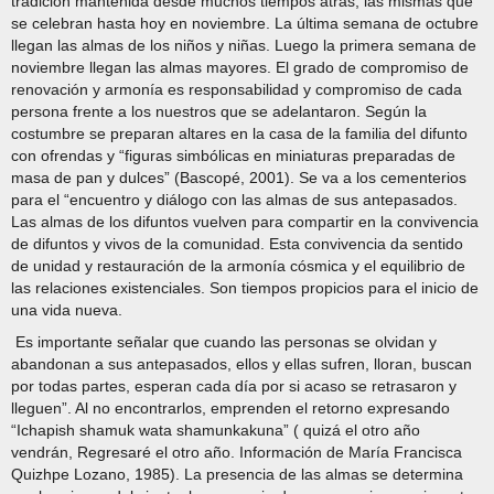
tradición mantenida desde muchos tiempos atrás, las mismas que
se celebran hasta hoy en noviembre. La última semana de octubre
llegan las almas de los niños y niñas. Luego la primera semana de
noviembre llegan las almas mayores. El grado de compromiso de
renovación y armonía es responsabilidad y compromiso de cada
persona frente a los nuestros que se adelantaron. Según la
costumbre se preparan altares en la casa de la familia del difunto
con ofrendas y “figuras simbólicas en miniaturas preparadas de
masa de pan y dulces” (Bascopé, 2001). Se va a los cementerios
para el “encuentro y diálogo con las almas de sus antepasados.
Las almas de los difuntos vuelven para compartir en la convivencia
de difuntos y vivos de la comunidad. Esta convivencia da sentido
de unidad y restauración de la armonía cósmica y el equilibrio de
las relaciones existenciales. Son tiempos propicios para el inicio de
una vida nueva.
Es importante señalar que cuando las personas se olvidan y
abandonan a sus antepasados, ellos y ellas sufren, lloran, buscan
por todas partes, esperan cada día por si acaso se retrasaron y
lleguen”. Al no encontrarlos, emprenden el retorno expresando
“Ichapish shamuk wata shamunkakuna” ( quizá el otro año
vendrán, Regresaré el otro año. Información de María Francisca
Quizhpe Lozano, 1985). La presencia de las almas se determina