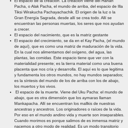
El espacio de la creación. La creación viene del Hanan
Pacha, o Alak Pacha, el mundo de arriba, del espacio de Illa
Tiksi Wirakucha Pachayachachik. El origen de la luz o la
Gran Energía Sagrada, desde allí se crea todo. Allí se
encuentran las personas muertas, los seres que nos ayudan
a crecer.
El espacio del nacimiento, que es la matriz gestante
El espacio del crecimiento, se da en el Kay Pacha, (el mundo
de aquí), que es como una matriz de maduración de la vida.
En la cual nos alimentamos del oxígeno, del agua, las
plantas, las comidas. Este espacio tiene que ver con la
materialidad presente; es la tierra material como una buena
placenta que nos cría y desarrolla. El aquí es lo que legitima
y fundamenta los otros mundos, no hay mundos separados;
es la síntesis del mundo de los de arriba con los de abajo,
los muertos y los vivos.
El espacio de la muerte. Viene del Uku Pacha: el mundo de
abajo, que es otra dimensión que los aymaras llaman
Mankapacha. Allí se encuentran los mallkis de nuestras
ancestras y ancestros. Los originadores o raíces de la vida.
Por eso en el mundo andino vida y muerte son inseparables.
Cuando morimos es porque salimos de es inmensa matriz y
nacemos a otro modo de realidad. Es un modo transitorio