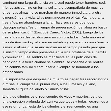
caminará una larga distancia en la cual puede tener hambre, sed,
frío, quizás camine en forma solitaria o acompañada de muchos
otros. Las almas no se marchan de manera inmediata a la otra
dimensión de la vida. Ellas permanecen en el Kay Pacha durante
tres años; no abandonan a la familia y sus seres queridos.
Bascopé señala “es un tiempo de peregrinación del alma en busca
de su plenificación” (Bascopé Caero, Victor, 2001). Luego de los
tres años son despedidos pero no son olvidados. Cada año en el
mes de Aya markay killa son recordados y esperados como “ñawpa
almas” o almas que se encuentran en el tiempo pasado pero que
al mismo tiempo están presentes en la vida cotidiana de su familia
y comunidad. Ese sentido se manifiesta en las peticiones de
bendición a la tierra cuando se siembra, se cosecha o se realiza
una comida familiar y comunitaria. Siempre se nombran a los
antepasados.
Es importante que después de muerto se hagan tres recordatorios
o misas: al cumplirse el primer mes, a los 6 meses y al año,
llamada el “quite del duelo o “ duelo pitina”.
El día de difuntos es el reencuentro de vivos y muertos, esta es
una expresion profunda del ayni ya que todos y todas llegaremos a
ese retorno. La fiesta de los difuntos y el reencuentro es una