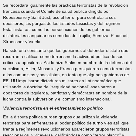
Se recordará igualmente las prácticas terroristas de la revolución
francesa cuando el Comité de salud pública dirigido por
Robespierre y Saint Just, usó el terror para controlar a sus
opositores, las purgas de los Estados fascistas y del régimen
Estalinista, así como las persecuciones de los gobiernos
dictatoriales sanguinarios como los de Trujillo, Somoza, Pinochet,
Stroessner y Videla.
Ha sido una constante que los gobiernos al defender el statu quo,
recurran a calificar como terrorismo la actividad política de sus
críticos u opositores. Así lo hizo Stalin en nombre de la defensa del
socialismo; Hitler, Mussolini y Franco persiguieron como terroristas
a los comunistas y socialistas, en tanto que algunos gobiernos de
EE. UU impulsaron dictaduras militares en Latinoamérica que
utilizando la doctrina de “seguridad nacional” asesinaron a
opositores de izquierda, patriotas y demócratas en nombre de la
lucha contra la subversión y el comunismo internacional.
Violencia terrorista en el enfrentamiento político
En la disputa política surgen grupos que utilizan la violencia
terrorista para enfrentarse al poder político de turno y es así que
frente a regímenes revolucionarios aparecieron grupos terroristas
reaccionarios, y viceversa, calificándose como “terror blanco” y