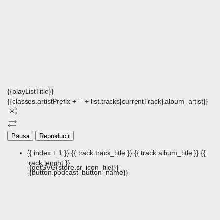
{{playListTitle}}
{{classes.artistPrefix + ' ' + list.tracks[currentTrack].album_artist}}
Pausa
Reproducir
{{ index + 1 }}
{{ track.track_title }}
{{ track.album_title }}
{{
track.lenght }}
{{getSVG(store.sr_icon_file)}}
{{button.podcast_button_name}}