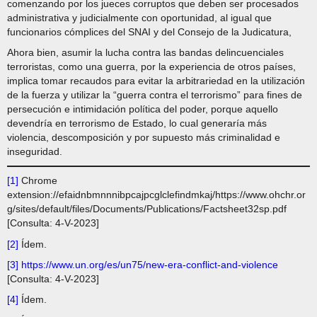
comenzando por los jueces corruptos que deben ser procesados
administrativa y judicialmente con oportunidad, al igual que
funcionarios cómplices del SNAI y del Consejo de la Judicatura,
Ahora bien, asumir la lucha contra las bandas delincuenciales
terroristas, como una guerra, por la experiencia de otros países,
implica tomar recaudos para evitar la arbitrariedad en la utilización
de la fuerza y utilizar la “guerra contra el terrorismo” para fines de
persecución e intimidación política del poder, porque aquello
devendría en terrorismo de Estado, lo cual generaría más
violencia, descomposición y por supuesto más criminalidad e
inseguridad.
[1]
Chrome
extension://efaidnbmnnnibpcajpcglclefindmkaj/https://www.ohchr.or
g/sites/default/files/Documents/Publications/Factsheet32sp.pdf
[Consulta: 4-V-2023]
[2]
Ídem.
[3]
https://www.un.org/es/un75/new-era-conflict-and-violence
[Consulta: 4-V-2023]
[4]
Ídem.