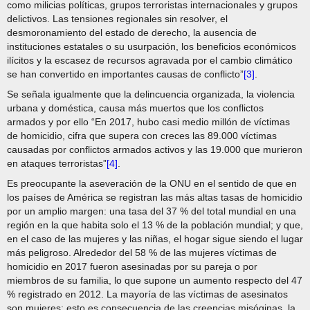
como milicias políticas, grupos terroristas internacionales y grupos
delictivos. Las tensiones regionales sin resolver, el
desmoronamiento del estado de derecho, la ausencia de
instituciones estatales o su usurpación, los beneficios económicos
ilícitos y la escasez de recursos agravada por el cambio climático
se han convertido en importantes causas de conflicto”
[3]
.
Se señala igualmente que la delincuencia organizada, la violencia
urbana y doméstica, causa más muertos que los conflictos
armados y por ello “En 2017, hubo casi medio millón de víctimas
de homicidio, cifra que supera con creces las 89.000 víctimas
causadas por conflictos armados activos y las 19.000 que murieron
en ataques terroristas”
[4]
.
Es preocupante la aseveración de la ONU en el sentido de que en
los países de América se registran las más altas tasas de homicidio
por un amplio margen: una tasa del 37 % del total mundial en una
región en la que habita solo el 13 % de la población mundial; y que,
en el caso de las mujeres y las niñas, el hogar sigue siendo el lugar
más peligroso. Alrededor del 58 % de las mujeres víctimas de
homicidio en 2017 fueron asesinadas por su pareja o por
miembros de su familia, lo que supone un aumento respecto del 47
% registrado en 2012. La mayoría de las víctimas de asesinatos
son mujeres; esto es consecuencia de las creencias misóginas, la