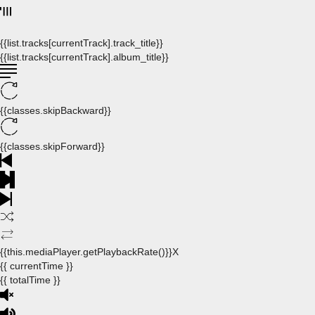
{{list.tracks[currentTrack].track_title}}
{{list.tracks[currentTrack].album_title}}
{{classes.skipBackward}}
{{classes.skipForward}}
{{this.mediaPlayer.getPlaybackRate()}}X
{{ currentTime }}
{{ totalTime }}