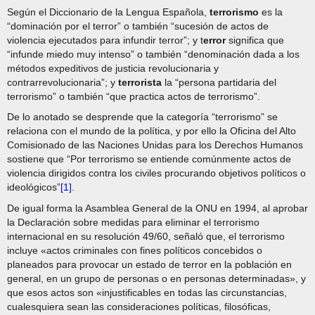
Según el Diccionario de la Lengua Española,
terrorismo
es la
“dominación por el terror” o también “sucesión de actos de
violencia ejecutados para infundir terror”; y t
error
significa que
“infunde miedo muy intenso” o también “denominación dada a los
métodos expeditivos de justicia revolucionaria y
contrarrevolucionaria”; y
terrorista
la “persona partidaria del
terrorismo” o también “que practica actos de terrorismo”.
De lo anotado se desprende que la categoría “terrorismo” se
relaciona con el mundo de la política, y por ello la Oficina del Alto
Comisionado de las Naciones Unidas para los Derechos Humanos
sostiene que “Por terrorismo se entiende comúnmente actos de
violencia dirigidos contra los civiles procurando objetivos políticos o
ideológicos”
[1]
.
De igual forma la Asamblea General de la ONU en 1994, al aprobar
la Declaración sobre medidas para eliminar el terrorismo
internacional en su resolución 49/60, señaló que, el terrorismo
incluye «actos criminales con fines políticos concebidos o
planeados para provocar un estado de terror en la población en
general, en un grupo de personas o en personas determinadas», y
que esos actos son «injustificables en todas las circunstancias,
cualesquiera sean las consideraciones políticas, filosóficas,