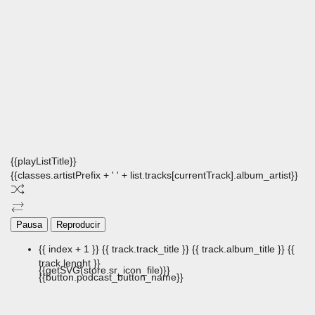
{{playListTitle}}
{{classes.artistPrefix + ' ' + list.tracks[currentTrack].album_artist}}
Pausa
Reproducir
{{ index + 1 }}
{{ track.track_title }}
{{ track.album_title }}
{{
track.lenght }}
{{getSVG(store.sr_icon_file)}}
{{button.podcast_button_name}}