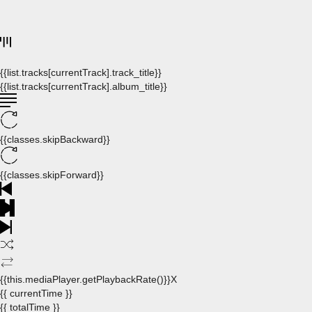
{{list.tracks[currentTrack].track_title}}
{{list.tracks[currentTrack].album_title}}
{{classes.skipBackward}}
{{classes.skipForward}}
{{this.mediaPlayer.getPlaybackRate()}}X
{{ currentTime }}
{{ totalTime }}