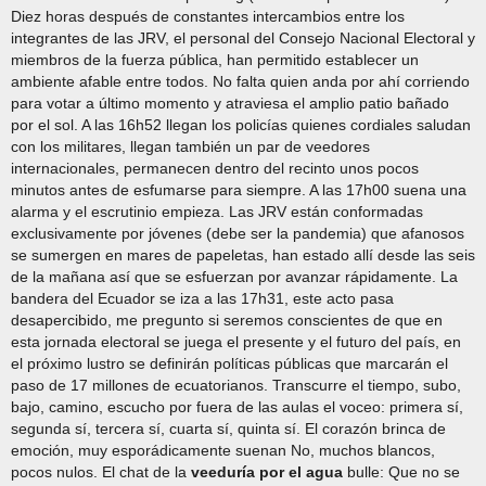
Diez horas después de constantes intercambios entre los
integrantes de las JRV, el personal del Consejo Nacional Electoral y
miembros de la fuerza pública, han permitido establecer un
ambiente afable entre todos. No falta quien anda por ahí corriendo
para votar a último momento y atraviesa el amplio patio bañado
por el sol. A las 16h52 llegan los policías quienes cordiales saludan
con los militares, llegan también un par de veedores
internacionales, permanecen dentro del recinto unos pocos
minutos antes de esfumarse para siempre. A las 17h00 suena una
alarma y el escrutinio empieza. Las JRV están conformadas
exclusivamente por jóvenes (debe ser la pandemia) que afanosos
se sumergen en mares de papeletas, han estado allí desde las seis
de la mañana así que se esfuerzan por avanzar rápidamente. La
bandera del Ecuador se iza a las 17h31, este acto pasa
desapercibido, me pregunto si seremos conscientes de que en
esta jornada electoral se juega el presente y el futuro del país, en
el próximo lustro se definirán políticas públicas que marcarán el
paso de 17 millones de ecuatorianos. Transcurre el tiempo, subo,
bajo, camino, escucho por fuera de las aulas el voceo: primera sí,
segunda sí, tercera sí, cuarta sí, quinta sí. El corazón brinca de
emoción, muy esporádicamente suenan No, muchos blancos,
pocos nulos. El chat de la
veeduría por el agua
bulle: Que no se