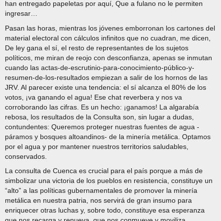
han entregado papeletas por aquí, Que a fulano no le permiten
ingresar…
Pasan las horas, mientras los jóvenes emborronan los cartones del
material electoral con cálculos infinitos que no cuadran, me dicen,
De ley gana el sí, el resto de representantes de los sujetos
políticos, me miran de reojo con desconfianza, apenas se inmutan
cuando las actas-de-escrutinio-para-conocimiento-público-y-
resumen-de-los-resultados empiezan a salir de los hornos de las
JRV. Al parecer existe una tendencia: el sí alcanza el 80% de los
votos, ¡va ganando el agua! Ese chat reverbera y nos va
corroborando las cifras. Es un hecho: ¡ganamos! La algarabía
rebosa, los resultados de la Consulta son, sin lugar a dudas,
contundentes: Queremos proteger nuestras fuentes de agua -
páramos y bosques altoandinos- de la minería metálica. Optamos
por el agua y por mantener nuestros territorios saludables,
conservados.
La consulta de Cuenca es crucial para el país porque a más de
simbolizar una victoria de los pueblos en resistencia, constituye un
“alto” a las políticas gubernamentales de promover la minería
metálica en nuestra patria, nos servirá de gran insumo para
enriquecer otras luchas y, sobre todo, constituye esa esperanza
que nos recarga y renueva, que nos conmueve y moviliza.