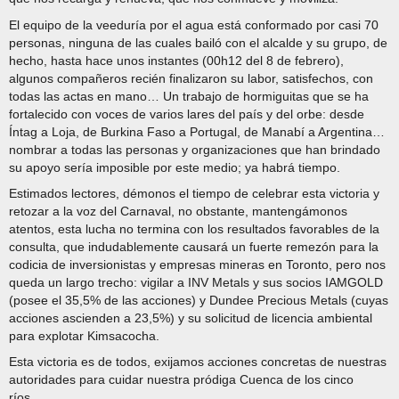
El equipo de la veeduría por el agua está conformado por casi 70
personas, ninguna de las cuales bailó con el alcalde y su grupo, de
hecho, hasta hace unos instantes (00h12 del 8 de febrero),
algunos compañeros recién finalizaron su labor, satisfechos, con
todas las actas en mano… Un trabajo de hormiguitas que se ha
fortalecido con voces de varios lares del país y del orbe: desde
Íntag a Loja, de Burkina Faso a Portugal, de Manabí a Argentina…
nombrar a todas las personas y organizaciones que han brindado
su apoyo sería imposible por este medio; ya habrá tiempo.
Estimados lectores, démonos el tiempo de celebrar esta victoria y
retozar a la voz del Carnaval, no obstante, mantengámonos
atentos, esta lucha no termina con los resultados favorables de la
consulta, que indudablemente causará un fuerte remezón para la
codicia de inversionistas y empresas mineras en Toronto, pero nos
queda un largo trecho: vigilar a INV Metals y sus socios IAMGOLD
(posee el 35,5% de las acciones) y Dundee Precious Metals (cuyas
acciones ascienden a 23,5%) y su solicitud de licencia ambiental
para explotar Kimsacocha.
Esta victoria es de todos, exijamos acciones concretas de nuestras
autoridades para cuidar nuestra pródiga Cuenca de los cinco
ríos…