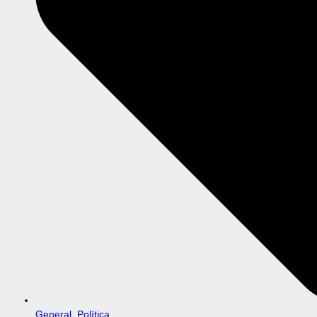
General
,
Política