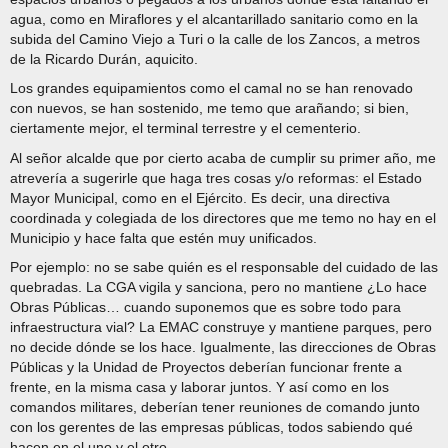
agua, como en Miraflores y el alcantarillado sanitario como en la
subida del Camino Viejo a Turi o la calle de los Zancos, a metros
de la Ricardo Durán, aquicito.
Los grandes equipamientos como el camal no se han renovado
con nuevos, se han sostenido, me temo que arañando; si bien,
ciertamente mejor, el terminal terrestre y el cementerio.
Al señor alcalde que por cierto acaba de cumplir su primer año, me
atrevería a sugerirle que haga tres cosas y/o reformas: el Estado
Mayor Municipal, como en el Ejército. Es decir, una directiva
coordinada y colegiada de los directores que me temo no hay en el
Municipio y hace falta que estén muy unificados.
Por ejemplo: no se sabe quién es el responsable del cuidado de las
quebradas. La CGA vigila y sanciona, pero no mantiene ¿Lo hace
Obras Públicas… cuando suponemos que es sobre todo para
infraestructura vial? La EMAC construye y mantiene parques, pero
no decide dónde se los hace. Igualmente, las direcciones de Obras
Públicas y la Unidad de Proyectos deberían funcionar frente a
frente, en la misma casa y laborar juntos. Y así como en los
comandos militares, deberían tener reuniones de comando junto
con los gerentes de las empresas públicas, todos sabiendo qué
hacen en el uno y el otro.