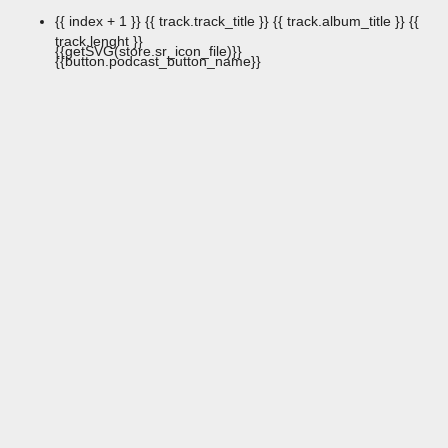
{{ index + 1 }}
{{ track.track_title }}
{{ track.album_title }}
{{
track.lenght }}
{{getSVG(store.sr_icon_file)}}
{{button.podcast_button_name}}