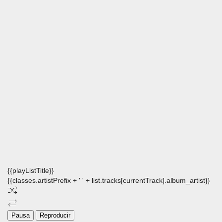
{{playListTitle}}
{{classes.artistPrefix + ' ' + list.tracks[currentTrack].album_artist}}
Pausa
Reproducir