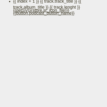
{{ index + 1 }}
{{ track.track_title }}
{{
track.album_title }}
{{ track.lenght }}
{{getSVG(store.sr_icon_file)}}
{{button.podcast_button_name}}