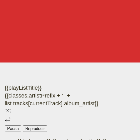
{{playListTitle}}
{{classes.artistPrefix + ' ' +
list.tracks[currentTrack].album_artist}}
Pausa
Reproducir