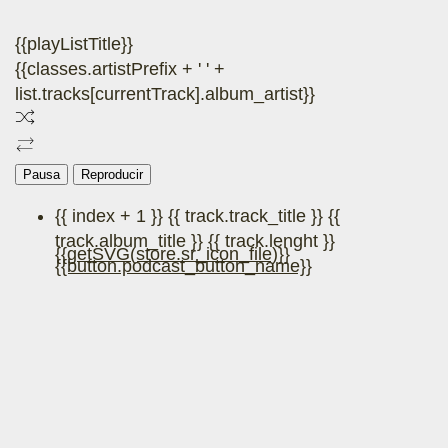
{{playListTitle}}
{{classes.artistPrefix + ' ' +
list.tracks[currentTrack].album_artist}}
Pausa
Reproducir
{{ index + 1 }}
{{ track.track_title }}
{{
track.album_title }}
{{ track.lenght }}
{{getSVG(store.sr_icon_file)}}
{{button.podcast_button_name}}