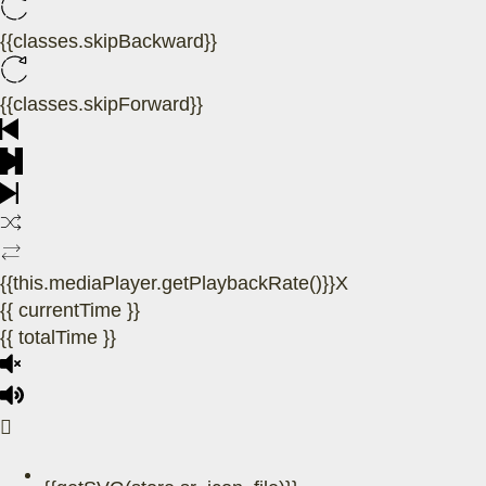
{{classes.skipBackward}}
{{classes.skipForward}}
{{this.mediaPlayer.getPlaybackRate()}}X
{{ currentTime }}
{{ totalTime }}