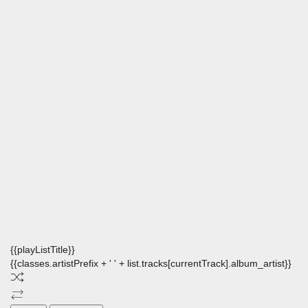
{{playListTitle}}
{{classes.artistPrefix + ' ' + list.tracks[currentTrack].album_artist}}