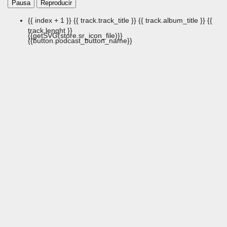
Pausa
Reproducir
{{ index + 1 }}
{{ track.track_title }}
{{ track.album_title }}
{{
track.lenght }}
{{getSVG(store.sr_icon_file)}}
{{button.podcast_button_name}}