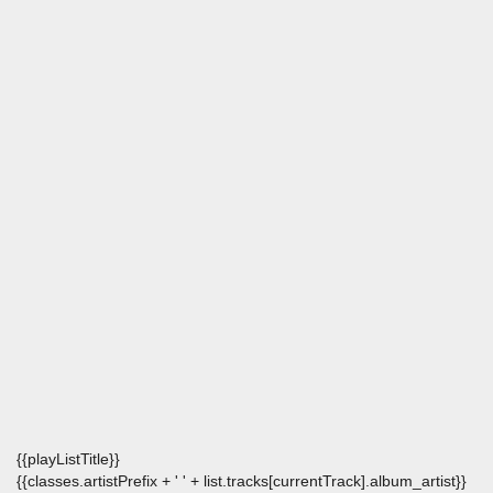
{{playListTitle}}
{{classes.artistPrefix + ' ' + list.tracks[currentTrack].album_artist}}