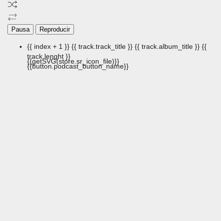
Pausa
Reproducir
{{ index + 1 }}
{{ track.track_title }}
{{ track.album_title }}
{{
track.lenght }}
{{getSVG(store.sr_icon_file)}}
{{button.podcast_button_name}}