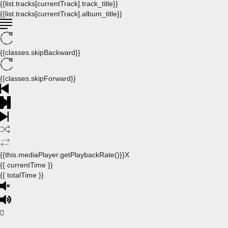
{{list.tracks[currentTrack].track_title}}
{{list.tracks[currentTrack].album_title}}
{{classes.skipBackward}}
{{classes.skipForward}}
{{this.mediaPlayer.getPlaybackRate()}}X
{{ currentTime }}
{{ totalTime }}