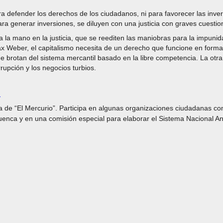
ara defender los derechos de los ciudadanos, ni para favorecer las inve
para generar inversiones, se diluyen con una justicia con graves cuesti
a la mano en la justicia, que se reediten las maniobras para la impuni
Weber, el capitalismo necesita de un derecho que funcione en forma 
 que brotan del sistema mercantil basado en la libre competencia. La otra
rrupción y los negocios turbios.
a
ista de “El Mercurio”. Participa en algunas organizaciones ciudadanas 
uenca y en una comisión especial para elaborar el Sistema Nacional An