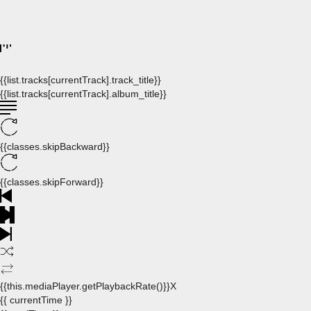
{{list.tracks[currentTrack].track_title}}
{{list.tracks[currentTrack].album_title}}
{{classes.skipBackward}}
{{classes.skipForward}}
{{this.mediaPlayer.getPlaybackRate()}}X
{{ currentTime }}