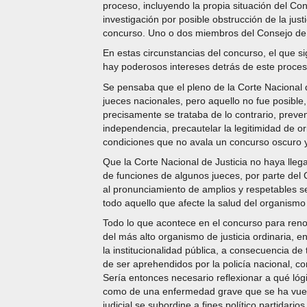
proceso, incluyendo la propia situación del Co
investigación por posible obstrucción de la jus
concurso. Uno o dos miembros del Consejo de l
En estas circunstancias del concurso, el que s
hay poderosos intereses detrás de este proces
Se pensaba que el pleno de la Corte Nacional d
jueces nacionales, pero aquello no fue posible
precisamente se trataba de lo contrario, preven
independencia, precautelar la legitimidad de or
condiciones que no avala un concurso oscuro y 
Que la Corte Nacional de Justicia no haya lleg
de funciones de algunos jueces, por parte del C
al pronunciamiento de amplios y respetables se
todo aquello que afecte la salud del organismo 
Todo lo que acontece en el concurso para renov
del más alto organismo de justicia ordinaria, 
la institucionalidad pública, a consecuencia de
de ser aprehendidos por la policía nacional, c
Sería entonces necesario reflexionar a qué lóg
como de una enfermedad grave que se ha vuelto 
judicial se subordine a fines político partidarios