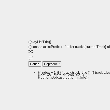
{{playListTitle}}
{{classes.artistPrefix + ' ' + list.tracks[currentTrack].
Pausa
Reproducir
{{ index + 1 }}
{{ track.track_title }}
{{ track.albu
{{getSVG(store.sr_icon_file)}}
{{button.podcast_button_name}}