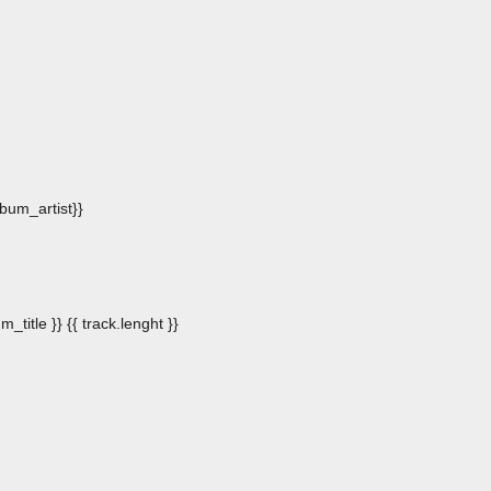
album_artist}}
m_title }}
{{ track.lenght }}