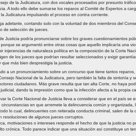
nsejo de la Judicatura, con dos vocales procesados por presunto tráfico
ticia. A todo ello debe sumarse los reparos al Comité de Expertos a ca
a Judicatura impulsando el proceso en contra corriente.
iga adelante, contando solo con la voluntad de dos miembros del Consejo
o de selección de jueces.
e Justicia podría pronunciarse sobre los graves cuestionamientos públ
, porque se argumentó entre otras cosas que aquello implicaría una vio
ir injerencias de naturaleza política en la composición de la Corte Naci
igen de los jueces que podrían resultar seleccionados y exigir garantías
que más bien desprestigia la justicia.
ado a un pronunciamiento sobre un concurso que tiene tantos reparos, e
onsejo Nacional de la Judicatura, pero también la falta de sintonía y s
ctores ciudadanos. Más grave resulta que tan alta Corte, no haya podid
judicial, dando la impresión como que la infección afecta a la propia c
ar la Corte Nacional de Justicia lleva a considerar que en el país se e
en circunstancias en que arremete la delincuencia común y organizada, 
 todo lo cual, delincuentes con reiterada conducta criminal, salen de la
on resoluciones de algunos jueces corruptos.
ica, motivaciones o intereses responde el hecho de que la justicia no 
crónica. Todo parece indicar que una situación así constituye un terre
.