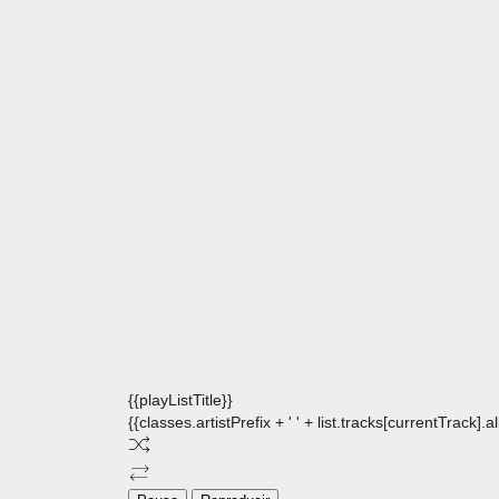
{{playListTitle}}
{{classes.artistPrefix + ' ' + list.tracks[currentTrack].