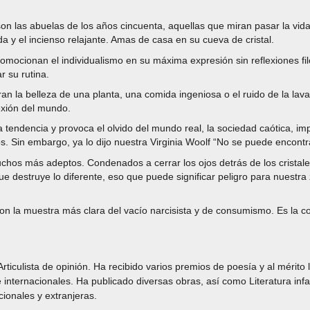
 son las abuelas de los años cincuenta, aquellas que miran pasar la vida l
a y el incienso relajante. Amas de casa en su cueva de cristal.
mocionan el individualismo en su máxima expresión sin reflexiones filos
 su rutina.
ran la belleza de una planta, una comida ingeniosa o el ruido de la lav
exión del mundo.
va tendencia y provoca el olvido del mundo real, la sociedad caótica, i
s. Sin embargo, ya lo dijo nuestra Virginia Woolf “No se puede encontra
uchos más adeptos. Condenados a cerrar los ojos detrás de los crista
que destruye lo diferente, eso que puede significar peligro para nuestra
on la muestra más clara del vacío narcisista y de consumismo. Es la c
Articulista de opinión. Ha recibido varios premios de poesía y al mérito
internacionales. Ha publicado diversas obras, así como Literatura infan
cionales y extranjeras.