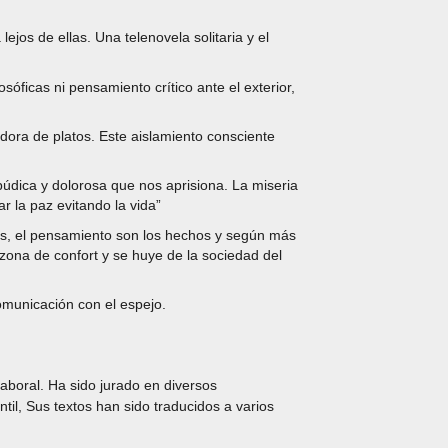
ejos de ellas. Una telenovela solitaria y el
óficas ni pensamiento crítico ante el exterior,
adora de platos. Este aislamiento consciente
mpúdica y dolorosa que nos aprisiona. La miseria
r la paz evitando la vida”
les, el pensamiento son los hechos y según más
 zona de confort y se huye de la sociedad del
omunicación con el espejo.
 laboral. Ha sido jurado en diversos
til, Sus textos han sido traducidos a varios