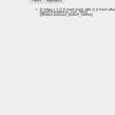
Pausa
Reproducir
{{ index + 1 }}
{{ track.track_title }}
{{ track.albu
{{getSVG(store.sr_icon_file)}}
{{button.podcast_button_name}}