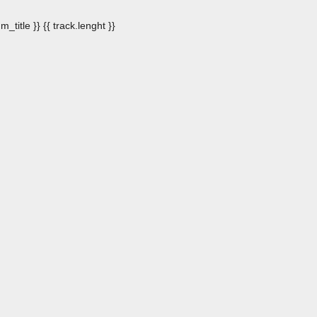
m_title }}
{{ track.lenght }}