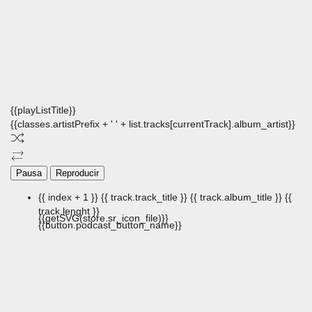
{{playListTitle}}
{{classes.artistPrefix + ' ' + list.tracks[currentTrack].album_artist}}
Pausa
Reproducir
{{ index + 1 }}
{{ track.track_title }}
{{ track.album_title }}
{{
track.lenght }}
{{getSVG(store.sr_icon_file)}}
{{button.podcast_button_name}}