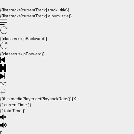
{{list.tracks[currentTrack].track_title}}
{{list.tracks[currentTrack].album_title}}
{{classes.skipBackward}}
{{classes.skipForward}}
{{this.mediaPlayer.getPlaybackRate()}}X
{{ currentTime }}
{{ totalTime }}