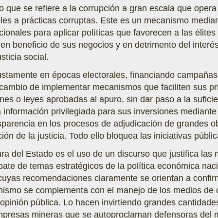
 que se refiere a la corrupción a gran escala que oper
bles a prácticas corruptas. Este es un mecanismo mediant
cionales para aplicar políticas que favorecen a las élite
 en beneficio de sus negocios y en detrimento del interés
sticia social.
ustamente en épocas electorales, financiando campañas
 cambio de implementar mecanismos que faciliten sus priv
es o leyes aprobadas al apuro, sin dar paso a la sufici
 información privilegiada para sus inversiones mediant
sparencia en los procesos de adjudicación de grandes o
ión de la justicia. Todo ello bloquea las iniciativas públi
ura del Estado es el uso de un discurso que justifica las
ate de temas estratégicos de la política económica nac
uyas recomendaciones claramente se orientan a confirm
nismo se complementa con el manejo de los medios de c
 opinión pública. Lo hacen invirtiendo grandes cantidad
empresas mineras que se autoproclaman defensoras del 