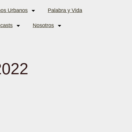
hos Urbanos
Palabra y Vida
casts
Nosotros
2022