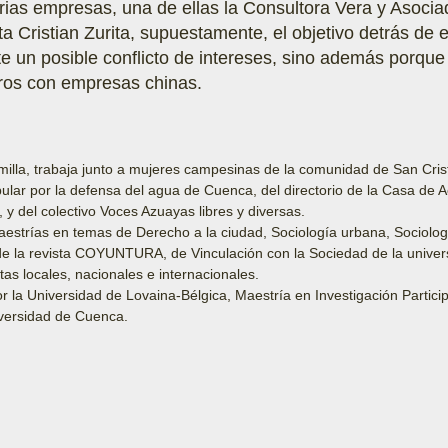
ias empresas, una de ellas la Consultora Vera y Asociad
sta Cristian Zurita, supuestamente, el objetivo detrás de
te un posible conflicto de intereses, sino además porque 
eros con empresas chinas.
imilla, trabaja junto a mujeres campesinas de la comunidad de San Cris
lar por la defensa del agua de Cuenca, del directorio de la Casa de 
 y del colectivo Voces Azuayas libres y diversas.
estrías en temas de Derecho a la ciudad, Sociología urbana, Sociologí
 de la revista COYUNTURA, de Vinculación con la Sociedad de la unive
tas locales, nacionales e internacionales.
 la Universidad de Lovaina-Bélgica, Maestría en Investigación Partic
iversidad de Cuenca.