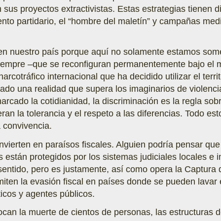
sus proyectos extractivistas. Estas estrategias tienen 
ento partidario, el “hombre del maletín” y campañas medi
en nuestro país porque aquí no solamente estamos some
 siempre –que se reconfiguran permanentemente bajo el 
arcotráfico internacional que ha decidido utilizar el ter
ado una realidad que supera los imaginarios de violencia
rcado la cotidianidad, la discriminación es la regla so
ran la tolerancia y el respeto a las diferencias. Todo 
a convivencia.
nvierten en paraísos fiscales. Alguien podría pensar que 
es están protegidos por los sistemas judiciales locales e
rasentido, pero es justamente, así como opera la Captur
iten la evasión fiscal en países donde se pueden lavar e
ticos y agentes públicos.
can la muerte de cientos de personas, las estructuras d