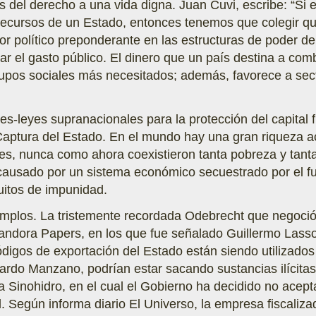
 del derecho a una vida digna. Juan Cuvi, escribe: “Si 
recursos de un Estado, entonces tenemos que colegir que
or político preponderante en las estructuras de poder d
ar el gasto público. El dinero que un país destina a com
upos sociales más necesitados; además, favorece a sect
les-leyes supranacionales para la protección del capital 
 Captura del Estado. En el mundo hay una gran riqueza 
es, nunca como ahora coexistieron tanta pobreza y tanta
a causado por un sistema económico secuestrado por el
uitos de impunidad.
jemplos. La tristemente recordada Odebrecht que negoci
andora Papers, en los que fue señalado Guillermo Lass
igos de exportación del Estado están siendo utilizados
nardo Manzano, podrían estar sacando sustancias ilícitas
 Sinohidro, en el cual el Gobierno ha decidido no acepta
. Según informa diario El Universo, la empresa fiscaliza