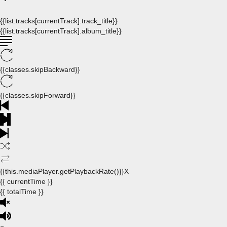
{{list.tracks[currentTrack].track_title}}
{{list.tracks[currentTrack].album_title}}
{{classes.skipBackward}}
{{classes.skipForward}}
{{this.mediaPlayer.getPlaybackRate()}}X
{{ currentTime }}
{{ totalTime }}