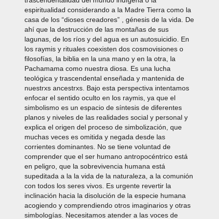
trascendentalidad del mundo indígena o la
espiritualidad considerando a la Madre Tierra como la
casa de los “dioses creadores” , génesis de la vida. De
ahí que la destrucción de las montañas de sus
lagunas, de los ríos y del agua es un autosuicidio. En
los raymis y rituales coexisten dos cosmovisiones o
filosofías, la biblia en la una mano y en la otra, la
Pachamama como nuestra diosa. Es una lucha
teológica y trascendental enseñada y mantenida de
nuestrxs ancestrxs. Bajo esta perspectiva intentamos
enfocar el sentido oculto en los raymis, ya que el
simbolismo es un espacio de síntesis de diferentes
planos y niveles de las realidades social y personal y
explica el origen del proceso de simbolización, que
muchas veces es omitida y negada desde las
corrientes dominantes. No se tiene voluntad de
comprender que el ser humano antropocéntrico está
en peligro, que la sobrevivencia humana está
supeditada a la la vida de la naturaleza, a la comunión
con todos los seres vivos. Es urgente revertir la
inclinación hacia la disolución de la especie humana
acogiendo y comprendiendo otros imaginarios y otras
simbologías. Necesitamos atender a las voces de