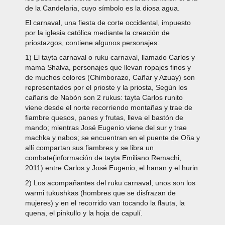
de la Candelaria, cuyo símbolo es la diosa agua.
El carnaval, una fiesta de corte occidental, impuesto
por la iglesia católica mediante la creación de
priostazgos, contiene algunos personajes:
1) El tayta carnaval o ruku carnaval, llamado Carlos y
mama Shalva, personajes que llevan ropajes finos y
de muchos colores (Chimborazo, Cañar y Azuay) son
representados por el prioste y la priosta, Según los
cañaris de Nabón son 2 rukus: tayta Carlos runito
viene desde el norte recorriendo montañas y trae de
fiambre quesos, panes y frutas, lleva el bastón de
mando; mientras José Eugenio viene del sur y trae
machka y nabos; se encuentran en el puente de Oña y
allí compartan sus fiambres y se libra un
combate(información de tayta Emiliano Remachi,
2011) entre Carlos y José Eugenio, el hanan y el hurin.
2) Los acompañantes del ruku carnaval, unos son los
warmi tukushkas (hombres que se disfrazan de
mujeres) y en el recorrido van tocando la flauta, la
quena, el pinkullo y la hoja de capulí.