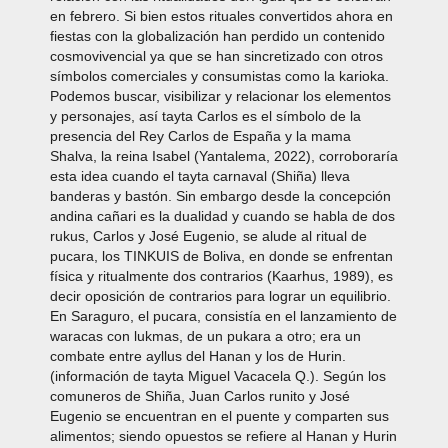
en febrero. Si bien estos rituales convertidos ahora en
fiestas con la globalización han perdido un contenido
cosmovivencial ya que se han sincretizado con otros
símbolos comerciales y consumistas como la karioka.
Podemos buscar, visibilizar y relacionar los elementos
y personajes, así tayta Carlos es el símbolo de la
presencia del Rey Carlos de España y la mama
Shalva, la reina Isabel (Yantalema, 2022), corroboraría
esta idea cuando el tayta carnaval (Shiña) lleva
banderas y bastón. Sin embargo desde la concepción
andina cañari es la dualidad y cuando se habla de dos
rukus, Carlos y José Eugenio, se alude al ritual de
pucara, los TINKUIS de Boliva, en donde se enfrentan
física y ritualmente dos contrarios (Kaarhus, 1989), es
decir oposición de contrarios para lograr un equilibrio.
En Saraguro, el pucara, consistía en el lanzamiento de
waracas con lukmas, de un pukara a otro; era un
combate entre ayllus del Hanan y los de Hurin.
(información de tayta Miguel Vacacela Q.). Según los
comuneros de Shiña, Juan Carlos runito y José
Eugenio se encuentran en el puente y comparten sus
alimentos; siendo opuestos se refiere al Hanan y Hurin