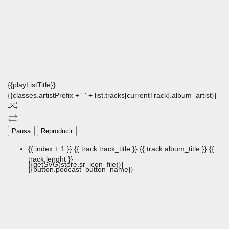
{{playListTitle}}
{{classes.artistPrefix + ' ' + list.tracks[currentTrack].album_artist}}
Pausa
Reproducir
{{ index + 1 }}
{{ track.track_title }}
{{ track.album_title }}
{{
track.lenght }}
{{getSVG(store.sr_icon_file)}}
{{button.podcast_button_name}}