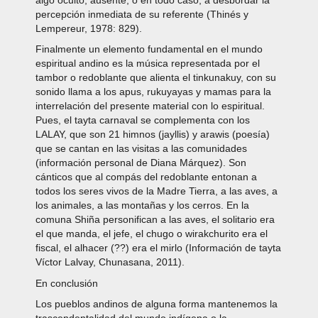
percepción inmediata de su referente (Thinés y
Lempereur, 1978: 829).
Finalmente un elemento fundamental en el mundo
espiritual andino es la música representada por el
tambor o redoblante que alienta el tinkunakuy, con su
sonido llama a los apus, rukuyayas y mamas para la
interrelación del presente material con lo espiritual.
Pues, el tayta carnaval se complementa con los
LALAY, que son 21 himnos (jayllis) y arawis (poesía)
que se cantan en las visitas a las comunidades
(información personal de Diana Márquez). Son
cánticos que al compás del redoblante entonan a
todos los seres vivos de la Madre Tierra, a las aves, a
los animales, a las montañas y los cerros. En la
comuna Shiña personifican a las aves, el solitario era
el que manda, el jefe, el chugo o wirakchurito era el
fiscal, el alhacer (??) era el mirlo (Información de tayta
Víctor Lalvay, Chunasana, 2011).
En conclusión
Los pueblos andinos de alguna forma mantenemos la