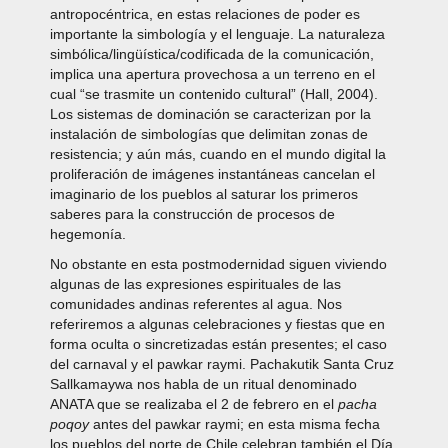
antropocéntrica, en estas relaciones de poder es
importante la simbología y el lenguaje. La naturaleza
simbólica/lingüística/codificada de la comunicación,
implica una apertura provechosa a un terreno en el
cual “se trasmite un contenido cultural” (Hall, 2004).
Los sistemas de dominación se caracterizan por la
instalación de simbologías que delimitan zonas de
resistencia; y aún más, cuando en el mundo digital la
proliferación de imágenes instantáneas cancelan el
imaginario de los pueblos al saturar los primeros
saberes para la construcción de procesos de
hegemonía.
No obstante en esta postmodernidad siguen viviendo
algunas de las expresiones espirituales de las
comunidades andinas referentes al agua. Nos
referiremos a algunas celebraciones y fiestas que en
forma oculta o sincretizadas están presentes; el caso
del carnaval y el pawkar raymi. Pachakutik Santa Cruz
Sallkamaywa nos habla de un ritual denominado
ANATA que se realizaba el 2 de febrero en el
pacha
poqoy
antes del pawkar raymi; en esta misma fecha
los pueblos del norte de Chile celebran también el Día