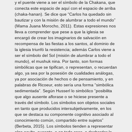
y el puente viene a ser el símbolo de la Chakana, que
conecta este espacio de aquí con el espacio de arriba
(chaka-hanan). Se dice que “Carlos ha quedado sin
bautizar y con la misión de alumbrar a todo el mundo”
(Mama Juana Morocho, 2011). Estas expresiones nos
lleva a comprender que pese a que la iglesia se
encargó de crear los imaginarios de salvación en
recompensa de las fiestas a los santos, al dominio de
la iglesia triunfó la resistencia; además Carlos viene a
ser el símbolo del Sol (misión de alumbrar a todo el
mundo), el mushuk nina. Por tanto, son formas
simbólicas que se tipifican, o representan, o recuerdan
algo, ya sea por la posesión de cualidades análogas,
ya por asociación de hechos o de pensamiento, y en
palabras de Ricoeur, esto sería una forma “simbólica
sedimentada”. Según Husserl lo simbólico “posibilita
que algo ausente aflorase o se hiciese presente a
través del símbolo. Los símbolos son objetos sociales
en tanto que producidos intersubjetivamente, en los
que se destaca su componente cognitivo asociado al
conocimiento común, compartido entre sujetos”
(Berbeta, 2015). Los símbolos tienden a representar
algo oculto, ausente, o en todo caso, a desbordar la