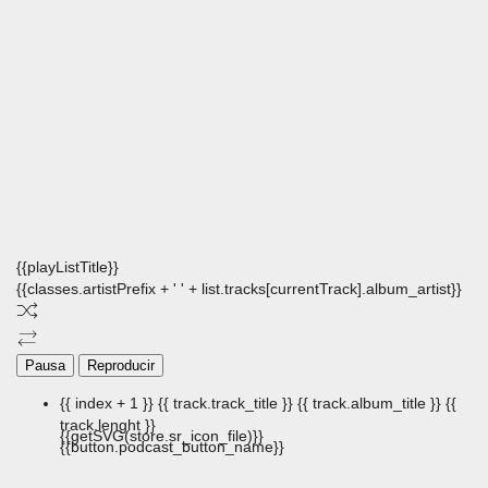
{{playListTitle}}
{{classes.artistPrefix + ' ' + list.tracks[currentTrack].album_artist}}
Pausa
Reproducir
{{ index + 1 }}
{{ track.track_title }}
{{ track.album_title }}
{{
track.lenght }}
{{getSVG(store.sr_icon_file)}}
{{button.podcast_button_name}}