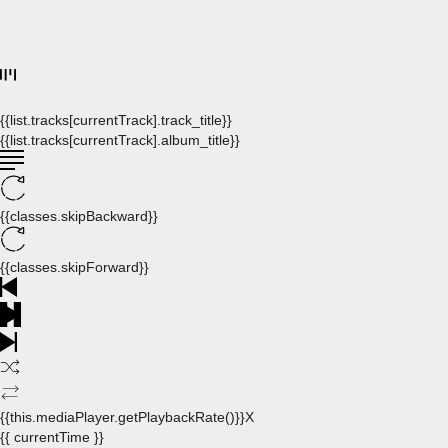
{{list.tracks[currentTrack].track_title}}
{{list.tracks[currentTrack].album_title}}
{{classes.skipBackward}}
{{classes.skipForward}}
{{this.mediaPlayer.getPlaybackRate()}}X
{{ currentTime }}