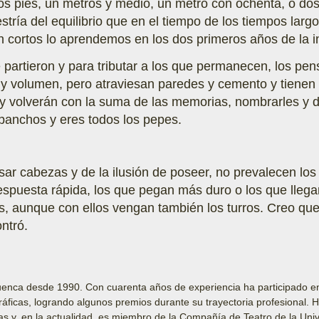
os pies, un metros y medio, un metro con ochenta, o dos 
tría del equilibrio que en el tiempo de los tiempos larg
 cortos lo aprendemos en los dos primeros años de la i
partieron y para tributar a los que permanecen, los pe
o y volumen, pero atraviesan paredes y cemento y tienen 
 y volverán con la suma de las memorias, nombrarles y 
panchos y eres todos los pepes.
isar cabezas y de la ilusión de poseer, no prevalecen los
 respuesta rápida, los que pegan más duro o los que lle
s, aunque con ellos vengan también los turros. Creo que
ntró.
Cuenca desde 1990. Con cuarenta años de experiencia ha participado e
ficas, logrando algunos premios durante su trayectoria profesional. Ha 
das y, en la actualidad, es miembro de la Compañía de Teatro de la Uni