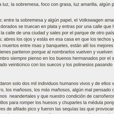
a luz, la sobremesa, foco con grasa, luz amarilla, algú
ro; entre la sobremesa y algún papel, el Volkswagen ama
 dorados se truecan en plata y entras por una calle que
or la calle de una ciudad y sales por el parque de otro pa
s; abres los ojos y estás en esa casa en que los techos
os muertos entre risas y banquetes, están allí los mejor
ienes partieron porque al nombrarlos vuelven y vuelven 
nombro siempre pienso en los buenos hermanados por el 
do veinticinco con los suecos y los polinesios pasando 
daron solo dos mil individuos humanos vivos y de ellos 
oro, los mañosos, los más mañosos, algún mal pensado 
os neandertales y que nuestro condición de carroñeros 
illos para romper los huesos y chuparles la médula por
ves de afilado pico y fueron las sequías las que provoca