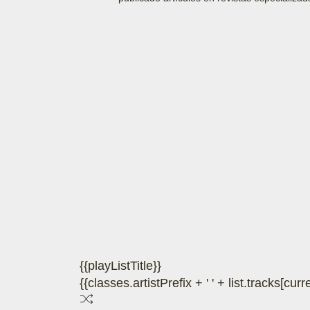
{{playListTitle}}
{{classes.artistPrefix + ' ' + list.tracks[cu