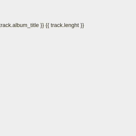
 track.album_title }}
{{ track.lenght }}