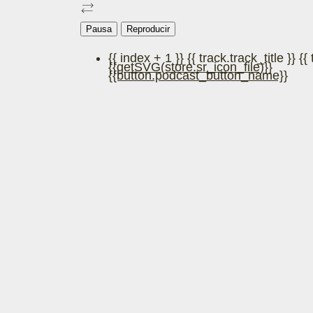
Pausa
Reproducir
{{ index + 1 }}
{{ track.track_title }}
{{
{{getSVG(store.sr_icon_file)}}
{{button.podcast_button_name}}