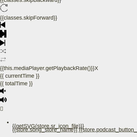
{{classes.skipBackward}}
{{classes.skipForward}}
{{this.mediaPlayer.getPlaybackRate()}}X
{{ currentTime }}
{{ totalTime }}
{{getSVG(store.sr_icon_file)}}
{{store.song_store_name}}
{{store.podcast_button