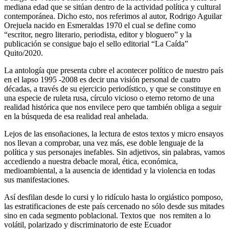
mediana edad que se sitúan dentro de la actividad política y cultural
contemporánea. Dicho esto, nos referimos al autor, Rodrigo Aguilar
Orejuela nacido en Esmeraldas 1970 el cual se define como
“escritor, negro literario, periodista, editor y bloguero” y la
publicación se consigue bajo el sello editorial “La Caída”
Quito/2020.
La antología que presenta cubre el acontecer político de nuestro país
en el lapso 1995 -2008 es decir una visión personal de cuatro
décadas, a través de su ejercicio periodístico, y que se constituye en
una especie de ruleta rusa, círculo vicioso o eterno retorno de una
realidad histórica que nos envilece pero que también obliga a seguir
en la búsqueda de esa realidad real anhelada.
Lejos de las ensoñaciones, la lectura de estos textos y micro ensayos
nos llevan a comprobar, una vez más, ese doble lenguaje de la
política y sus personajes inefables. Sin adjetivos, sin palabras, vamos
accediendo a nuestra debacle moral, ética, económica,
medioambiental, a la ausencia de identidad y la violencia en todas
sus manifestaciones.
Así desfilan desde lo cursi y lo ridículo hasta lo orgiástico pomposo,
las estratificaciones de este país cercenado no sólo desde sus mitades
sino en cada segmento poblacional. Textos que nos remiten a lo
volátil, polarizado y discriminatorio de este Ecuador