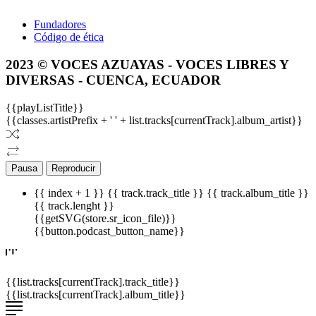
Fundadores
Código de ética
2023 © VOCES AZUAYAS - VOCES LIBRES Y
DIVERSAS - CUENCA, ECUADOR
{{playListTitle}}
{{classes.artistPrefix + ' ' + list.tracks[currentTrack].album_artist}}
Pausa
Reproducir
{{ index + 1 }}
{{ track.track_title }}
{{ track.album_title }}
{{ track.lenght }}
{{getSVG(store.sr_icon_file)}}
{{button.podcast_button_name}}
{{list.tracks[currentTrack].track_title}}
{{list.tracks[currentTrack].album_title}}