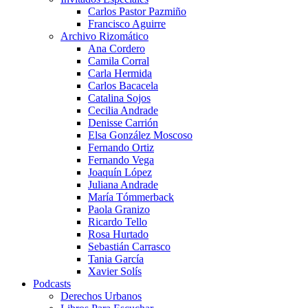
Carlos Pastor Pazmiño
Francisco Aguirre
Archivo Rizomático
Ana Cordero
Camila Corral
Carla Hermida
Carlos Bacacela
Catalina Sojos
Cecilia Andrade
Denisse Carrión
Elsa González Moscoso
Fernando Ortiz
Fernando Vega
Joaquín López
Juliana Andrade
María Tómmerback
Paola Granizo
Ricardo Tello
Rosa Hurtado
Sebastián Carrasco
Tania García
Xavier Solís
Podcasts
Derechos Urbanos