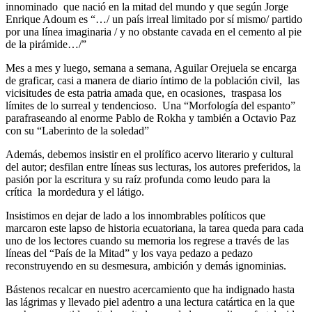
innominado que nació en la mitad del mundo y que según Jorge
Enrique Adoum es “…/ un país irreal limitado por sí mismo/ partido
por una línea imaginaria / y no obstante cavada en el cemento al pie
de la pirámide…/”
Mes a mes y luego, semana a semana, Aguilar Orejuela se encarga
de graficar, casi a manera de diario íntimo de la población civil, las
vicisitudes de esta patria amada que, en ocasiones, traspasa los
límites de lo surreal y tendencioso. Una “Morfología del espanto”
parafraseando al enorme Pablo de Rokha y también a Octavio Paz
con su “Laberinto de la soledad”
Además, debemos insistir en el prolífico acervo literario y cultural
del autor; desfilan entre líneas sus lecturas, los autores preferidos, la
pasión por la escritura y su raíz profunda como leudo para la
crítica la mordedura y el látigo.
Insistimos en dejar de lado a los innombrables políticos que
marcaron este lapso de historia ecuatoriana, la tarea queda para cada
uno de los lectores cuando su memoria los regrese a través de las
líneas del “País de la Mitad” y los vaya pedazo a pedazo
reconstruyendo en su desmesura, ambición y demás ignominias.
Bástenos recalcar en nuestro acercamiento que ha indignado hasta
las lágrimas y llevado piel adentro a una lectura catártica en la que