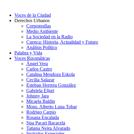
Voces de la Ciudad
Derechos Urbanos
Corpografías
Medio Ambiente
La Sociedad en la Radio
Cuenca: Historia, Actualidad y Futuro
Análisis Político
Palabra y Vida
Voces Rizomáticas
Ángel Vera
Carlos Castro
Catalina Mendoza Eskola
Cecilia Salazar
Esteban Herrera González
Gabriela Eljuri
Johnny Jara
Micaela Baldin
Mons. Alberto Luna Tobar
Rodrigo Carpio
Rosana Encalada
Sisa Pacari Bacacela
Tatiana Neira Alvarado
Invitados Especiales