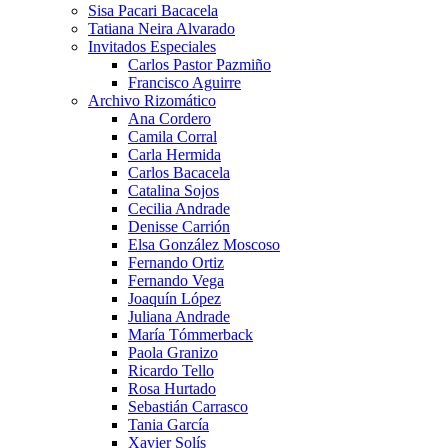
Sisa Pacari Bacacela
Tatiana Neira Alvarado
Invitados Especiales
Carlos Pastor Pazmiño
Francisco Aguirre
Archivo Rizomático
Ana Cordero
Camila Corral
Carla Hermida
Carlos Bacacela
Catalina Sojos
Cecilia Andrade
Denisse Carrión
Elsa González Moscoso
Fernando Ortiz
Fernando Vega
Joaquín López
Juliana Andrade
María Tómmerback
Paola Granizo
Ricardo Tello
Rosa Hurtado
Sebastián Carrasco
Tania García
Xavier Solís