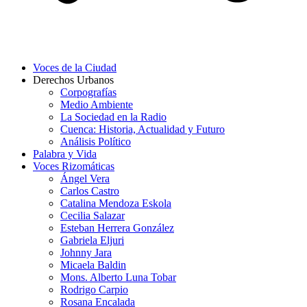
Voces de la Ciudad
Derechos Urbanos
Corpografías
Medio Ambiente
La Sociedad en la Radio
Cuenca: Historia, Actualidad y Futuro
Análisis Político
Palabra y Vida
Voces Rizomáticas
Ángel Vera
Carlos Castro
Catalina Mendoza Eskola
Cecilia Salazar
Esteban Herrera González
Gabriela Eljuri
Johnny Jara
Micaela Baldin
Mons. Alberto Luna Tobar
Rodrigo Carpio
Rosana Encalada