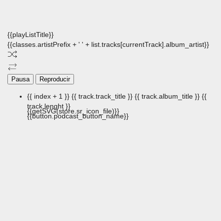
{{playListTitle}}
{{classes.artistPrefix + ' ' + list.tracks[currentTrack].album_artist}}
Pausa
Reproducir
{{ index + 1 }}
{{ track.track_title }}
{{ track.album_title }}
{{
track.lenght }}
{{getSVG(store.sr_icon_file)}}
{{button.podcast_button_name}}