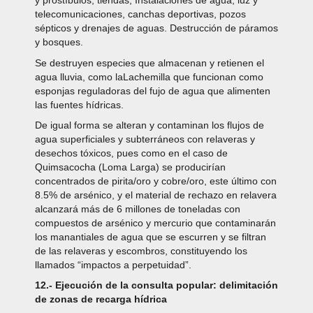
y prostíbulos, tiendas, Instalaciones de agua, luz y
telecomunicaciones, canchas deportivas, pozos
sépticos y drenajes de aguas. Destrucción de páramos
y bosques.
Se destruyen especies que almacenan y retienen el
agua lluvia, como laLachemilla que funcionan como
esponjas reguladoras del fujo de agua que alimenten
las fuentes hídricas.
De igual forma se alteran y contaminan los flujos de
agua superficiales y subterráneos con relaveras y
desechos tóxicos, pues como en el caso de
Quimsacocha (Loma Larga) se producirían
concentrados de pirita/oro y cobre/oro, este último con
8.5% de arsénico, y el material de rechazo en relavera
alcanzará más de 6 millones de toneladas con
compuestos de arsénico y mercurio que contaminarán
los manantiales de agua que se escurren y se filtran
de las relaveras y escombros, constituyendo los
llamados “impactos a perpetuidad”.
12.- Ejecución de la consulta popular: delimitación
de zonas de recarga hídrica