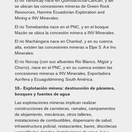
El rio Yanuncay nace en Quimsacocha-Cancan, y allí
se ubican las concesiones mineras de Green Rock
Resources, Hanrine Ecuadorian Exploration and
Mining e INV Minerales.
El rio Tomebamba nace en el PNC, y en el bosque
Mazán se ubica la concesión minera a INV Minerales.
El rio Machángara nace en Chanlud, y en su cuenca
alta, existen las concesiones mineras a Elpe S. A e Inv.
Minerales.
El rio Norcay (con sus afluentes Rio Blanco, Migüir y
Chorro), nace en el PNC, y en su cuenca existen las
concesiones mineras a INV Minerales, Exportadora
Aurífera y Ecuagoldmining South América.
10.- Explotación minera: destrucción de páramos,
bosques y fuentes de agua
Las explotaciones mineras implican realizar
construcciones de carreteras, ramales, campamentos
de alojamiento, mecánicas, otros talleres,
instalaciones de combustibles, dispensario de salud,
infraestructura policial, restaurantes, bares, discotecas