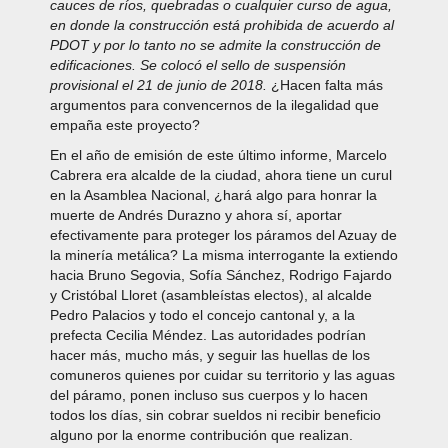
cauces de ríos, quebradas o cualquier curso de agua,
en donde la construcción está prohibida de acuerdo al
PDOT y por lo tanto no se admite la construcción de
edificaciones. Se colocó el sello de suspensión
provisional el 21 de junio de 2018.
¿Hacen falta más
argumentos para convencernos de la ilegalidad que
empaña este proyecto?
En el año de emisión de este último informe, Marcelo
Cabrera era alcalde de la ciudad, ahora tiene un curul
en la Asamblea Nacional, ¿hará algo para honrar la
muerte de Andrés Durazno y ahora sí, aportar
efectivamente para proteger los páramos del Azuay de
la minería metálica? La misma interrogante la extiendo
hacia Bruno Segovia, Sofía Sánchez, Rodrigo Fajardo
y Cristóbal Lloret (asambleístas electos), al alcalde
Pedro Palacios y todo el concejo cantonal y, a la
prefecta Cecilia Méndez. Las autoridades podrían
hacer más, mucho más, y seguir las huellas de los
comuneros quienes por cuidar su territorio y las aguas
del páramo, ponen incluso sus cuerpos y lo hacen
todos los días, sin cobrar sueldos ni recibir beneficio
alguno por la enorme contribución que realizan.