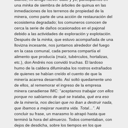
una
minka
de siembra de árboles de quinua en las
inmediaciones de los terrenos de propiedad de la
minera, como parte de una acción de restauración del
ecosistema degradado; los comuneros conocen de
cerca la serie de daños ocasionados en el pajonal
debido a las actividades de exploración y explotación.
Después de la
minka,
que estuvo acompañada de una
llovizna incesante, nos juntamos alrededor del fuego
en la casa comunal, cada persona compartía el
alimento que producía (maíz, tubérculos, hortalizas,
etc.), don Andrés nos convidó truchas. El lardoso
humo de la caldera difuminaba los rostros extrañados
de quienes se habían creído el cuento de que la
minería acarrea desarrollo. Así soltó quedamente uno
de ellos, al rememorar el ingreso de la empresa
minera canadiense IMC: “
aceptamos trabajar con ellos
porque no sabíamos de qué se trataba, qué era eso
de la minería, nos decían que no iban a destruir nada,
que íbamos a mejorar nuestra vida. Total…”
. Al
concluir su frase, un marasmo lo atrapó hasta que
terminó la hora del almuerzo. Todos comentaban, con
dejos de desdicha, sobre los tiempos en los que