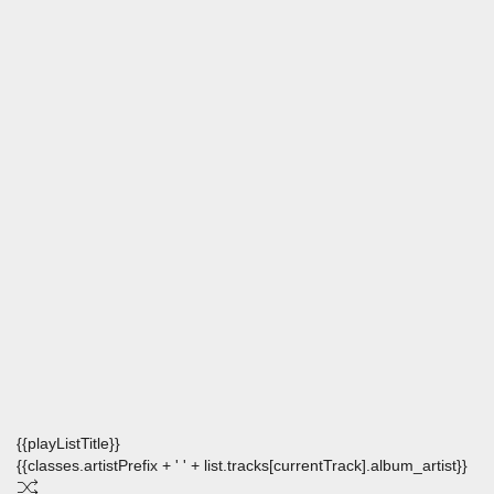
{{playListTitle}}
{{classes.artistPrefix + ' ' + list.tracks[currentTrack].album_artist}}