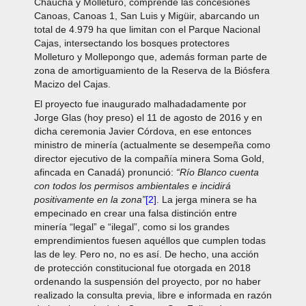
Chaucha y Molleturo, comprende las concesiones
Canoas, Canoas 1, San Luis y Migüir, abarcando un
total de 4.979 ha que limitan con el Parque Nacional
Cajas, intersectando los bosques protectores
Molleturo y Mollepongo que, además forman parte de
zona de amortiguamiento de la Reserva de la Biósfera
Macizo del Cajas.
El proyecto fue inaugurado malhadadamente por
Jorge Glas (hoy preso) el 11 de agosto de 2016 y en
dicha ceremonia Javier Córdova, en ese entonces
ministro de minería (actualmente se desempeña como
director ejecutivo de la compañía minera Soma Gold,
afincada en Canadá) pronunció:
“Río Blanco cuenta
con todos los permisos ambientales e incidirá
positivamente en la zona”
[2]
. La jerga minera se ha
empecinado en crear una falsa distinción entre
minería “legal” e “ilegal”, como si los grandes
emprendimientos fuesen aquéllos que cumplen todas
las de ley. Pero no, no es así. De hecho, una acción
de protección constitucional fue otorgada en 2018
ordenando la suspensión del proyecto, por no haber
realizado la consulta previa, libre e informada en razón