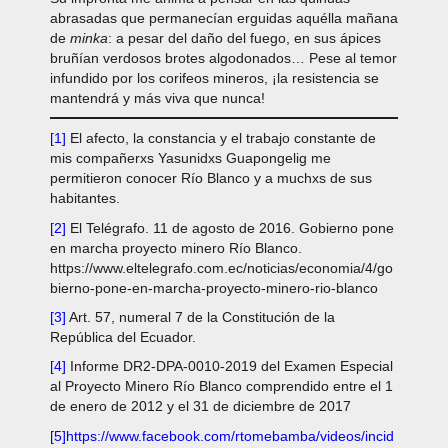
abrasadas que permanecían erguidas aquélla mañana
de
minka
: a pesar del daño del fuego, en sus ápices
bruñían verdosos brotes algodonados… Pese al temor
infundido por los corifeos mineros, ¡la resistencia se
mantendrá y más viva que nunca!
[1]
El afecto, la constancia y el trabajo constante de
mis compañerxs Yasunidxs Guapongelig me
permitieron conocer Río Blanco y a muchxs de sus
habitantes.
[2]
El Telégrafo. 11 de agosto de 2016. Gobierno pone
en marcha proyecto minero Río Blanco.
https://www.eltelegrafo.com.ec/noticias/economia/4/go
bierno-pone-en-marcha-proyecto-minero-rio-blanco
[3]
Art. 57, numeral 7 de la Constitución de la
República del Ecuador.
[4]
Informe DR2-DPA-0010-2019 del Examen Especial
al Proyecto Minero Río Blanco comprendido entre el 1
de enero de 2012 y el 31 de diciembre de 2017
[5]
https://www.facebook.com/rtomebamba/videos/incid