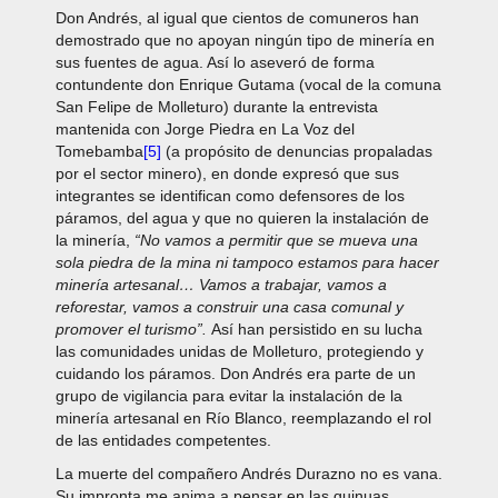
Don Andrés, al igual que cientos de comuneros han
demostrado que no apoyan ningún tipo de minería en
sus fuentes de agua. Así lo aseveró de forma
contundente don Enrique Gutama (vocal de la comuna
San Felipe de Molleturo) durante la entrevista
mantenida con Jorge Piedra en La Voz del
Tomebamba
[5]
(a propósito de denuncias propaladas
por el sector minero), en donde expresó que sus
integrantes se identifican como defensores de los
páramos, del agua y que no quieren la instalación de
la minería,
“No vamos a permitir que se mueva una
sola piedra de la mina ni tampoco estamos para hacer
minería artesanal… Vamos a trabajar, vamos a
reforestar, vamos a construir una casa comunal y
promover el turismo”.
Así han persistido en su lucha
las comunidades unidas de Molleturo, protegiendo y
cuidando los páramos. Don Andrés era parte de un
grupo de vigilancia para evitar la instalación de la
minería artesanal en Río Blanco, reemplazando el rol
de las entidades competentes.
La muerte del compañero Andrés Durazno no es vana.
Su impronta me anima a pensar en las quinuas