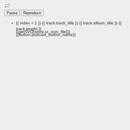
Pausa
Reproducir
{{ index + 1 }}
{{ track.track_title }}
{{ track.album_title }}
{{
track.lenght }}
{{getSVG(store.sr_icon_file)}}
{{button.podcast_button_name}}