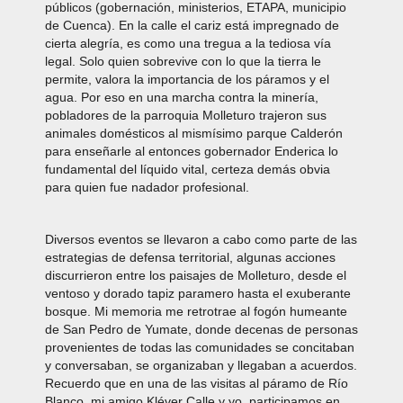
públicos (gobernación, ministerios, ETAPA, municipio
de Cuenca). En la calle el cariz está impregnado de
cierta alegría, es como una tregua a la tediosa vía
legal. Solo quien sobrevive con lo que la tierra le
permite, valora la importancia de los páramos y el
agua. Por eso en una marcha contra la minería,
pobladores de la parroquia Molleturo trajeron sus
animales domésticos al mismísimo parque Calderón
para enseñarle al entonces gobernador Enderica lo
fundamental del líquido vital, certeza demás obvia
para quien fue nadador profesional.
Diversos eventos se llevaron a cabo como parte de las
estrategias de defensa territorial, algunas acciones
discurrieron entre los paisajes de Molleturo, desde el
ventoso y dorado tapiz paramero hasta el exuberante
bosque. Mi memoria me retrotrae al fogón humeante
de San Pedro de Yumate, donde decenas de personas
provenientes de todas las comunidades se concitaban
y conversaban, se organizaban y llegaban a acuerdos.
Recuerdo que en una de las visitas al páramo de Río
Blanco, mi amigo Kléver Calle y yo, participamos en